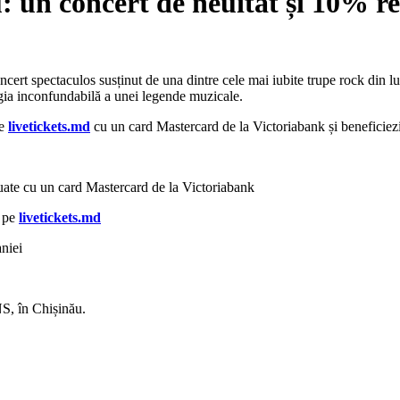
un concert de neuitat și 10% re
ncert spectaculos susținut de una dintre cele mai iubite trupe rock d
rgia inconfundabilă a unei legende muzicale.
pe
livetickets.md
cu un card Mastercard de la Victoriabank și beneficiezi 
uate cu un card Mastercard de la Victoriabank
e pe
livetickets.md
aniei
NS, în Chișinău.