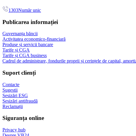
1303
Număr unic
Publicarea informației
Guvernanța băncii
Activitatea economico-financiară
Produse și servicii bancare
Tarife și CGA
Tarife și CGA business
Cadrul de administrare, fondurile proprii și cerințele de capital, amorti
Suport clienți
Contacte
Sugestii
Sesizări ESG
Sesizări antifraudă
Reclamații
Siguranța online
Privacy hub
Despre VB24