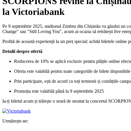
SCORPIONS revine la Chișinău: 
la Victoriabank
Pe 9 septembrie 2025, stadionul Zimbru din Chișinău va găzdui un co
Change" sau "Still Loving You", acum ai ocazia să retrăiești live ene
Profită de această experiență la un preț special: achită biletele online 
Detalii despre ofertă
Reducerea de 10% se aplică exclusiv pentru plățile online efect
Oferta este valabilă pentru toate categoriile de bilete disponibil
Prin participare, ești de acord cu toți termenii și condițiile camp
Promoția este valabilă până la 9 septembrie 2025
Ia-ți biletul acum și trăiește o seară de neuitat la concertul SCORPIO
Urmărește-ne: