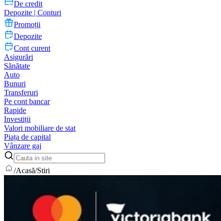
De credit
Depozite | Conturi
Promoții
Depozite
Cont curent
Asigurări
Sănătate
Auto
Bunuri
Transferuri
Pe cont bancar
Rapide
Investiții
Valori mobiliare de stat
Piața de capital
Vânzare gaj
/
Acasă
/
Stiri