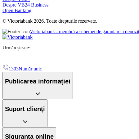
Despre VB24 Business
Open Banking
© Victoriabank 2026. Toate drepturile rezervate.
Victoriabank - membră a schemei de garantare a depozi
Urmărește-ne:
1303
Număr unic
Publicarea informației
Suport clienți
Siguranța online