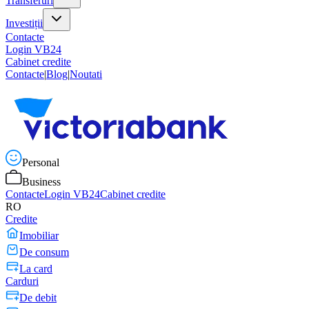
Transferuri
Investiții
Contacte
Login VB24
Cabinet credite
Contacte
|
Blog
|
Noutati
Personal
Business
Contacte
Login VB24
Cabinet credite
RO
Credite
Imobiliar
De consum
La card
Carduri
De debit