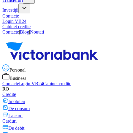
Transferuri
Investiții
Contacte
Login VB24
Cabinet credite
Contacte
|
Blog
|
Noutati
Personal
Business
Contacte
Login VB24
Cabinet credite
RO
Credite
Imobiliar
De consum
La card
Carduri
De debit