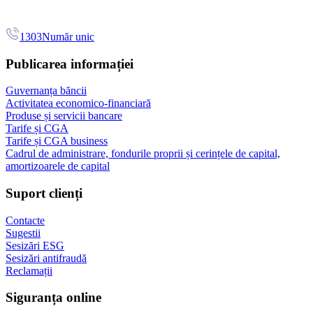
1303
Număr unic
Publicarea informației
Guvernanța băncii
Activitatea economico-financiară
Produse și servicii bancare
Tarife și CGA
Tarife și CGA business
Cadrul de administrare, fondurile proprii și cerințele de capital,
amortizoarele de capital
Suport clienți
Contacte
Sugestii
Sesizări ESG
Sesizări antifraudă
Reclamații
Siguranța online