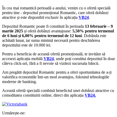
În cea mai romantică perioadă a anului, venim cu o ofertă specială
pentru tine - depozitul promoțional Romantic, care oferă dobânzi
atractive și este disponibil exclusiv în aplicația
VB24
.
Depozitul Romantic poate fi constituit în perioada
13 februarie – 9
martie 2025
și oferă dobânzi avantajoase:
5,50% pentru termenul
de 6 luni și 6,00% pentru termenul de 12 luni
. Dobânda este
achitată lunar, iar suma minimă necesară pentru deschiderea
depozitului este de 10.000 lei.
Pentru a beneficia de această ofertă promoțională, te invităm să
accesezi aplicația mobilă
VB24
, unde poți constitui depozitul în doar
câteva click-uri, fără a fi nevoie să vizitezi sucursala băncii.
Am pregătit depozitul Romantic pentru a oferi oportunitatea de a-ți
valorifica economiile într-un mod avantajos, folosind tehnologiile
moderne de banking.
Această ofertă specială combină beneficiul unei dobânzi atractive cu
comoditatea constituirii online, direct din aplicația
VB24.
Urmărește-ne: