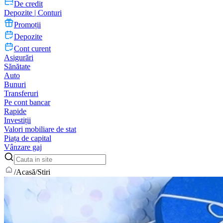
De credit
Depozite | Conturi
Promoții
Depozite
Cont curent
Asigurări
Sănătate
Auto
Bunuri
Transferuri
Pe cont bancar
Rapide
Investiții
Valori mobiliare de stat
Piața de capital
Vânzare gaj
/
Acasă
/
Stiri