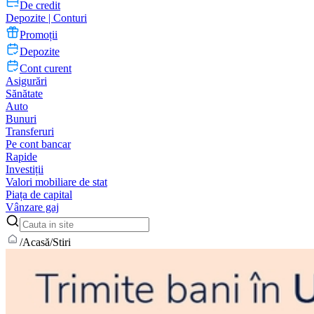
De credit
Depozite | Conturi
Promoții
Depozite
Cont curent
Asigurări
Sănătate
Auto
Bunuri
Transferuri
Pe cont bancar
Rapide
Investiții
Valori mobiliare de stat
Piața de capital
Vânzare gaj
/
Acasă
/
Stiri