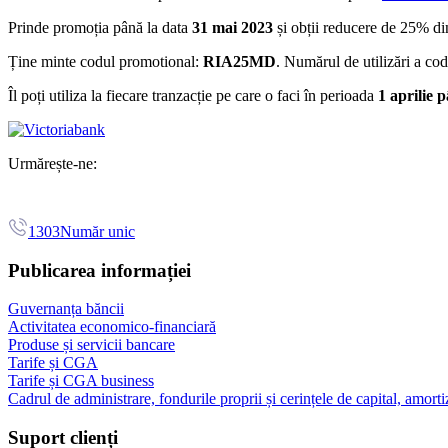
Prinde promoția până la data
31 mai 2023
și obții reducere de 25% din
Ține minte codul promotional:
RIA25MD
. Numărul de utilizări a c
Îl poți utiliza la fiecare tranzacție pe care o faci în perioada
1 aprilie 
Urmărește-ne:
1303
Număr unic
Publicarea informației
Guvernanța băncii
Activitatea economico-financiară
Produse și servicii bancare
Tarife și CGA
Tarife și CGA business
Cadrul de administrare, fondurile proprii și cerințele de capital, amorti
Suport clienți