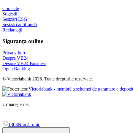
Contacte
Sugestii
Sesizări ESG
Sesizări antifraudă
Reclamații
Siguranța online
Privacy hub
Despre VB24
Despre VB24 Business
Open Banking
© Victoriabank 2026. Toate drepturile rezervate.
Victoriabank - membră a schemei de garantare a depozi
Urmărește-ne:
1303
Număr unic