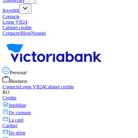
Transferuri
Investiții
Contacte
Login VB24
Cabinet credite
Contacte
|
Blog
|
Noutati
Personal
Business
Contacte
Login VB24
Cabinet credite
RO
Credite
Imobiliar
De consum
La card
Carduri
De debit