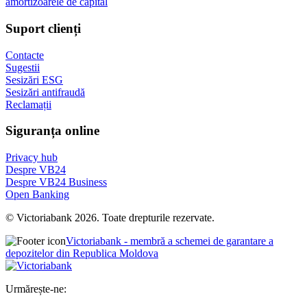
amortizoarele de capital
Suport clienți
Contacte
Sugestii
Sesizări ESG
Sesizări antifraudă
Reclamații
Siguranța online
Privacy hub
Despre VB24
Despre VB24 Business
Open Banking
© Victoriabank 2026. Toate drepturile rezervate.
Victoriabank - membră a schemei de garantare a
depozitelor din Republica Moldova
Urmărește-ne: