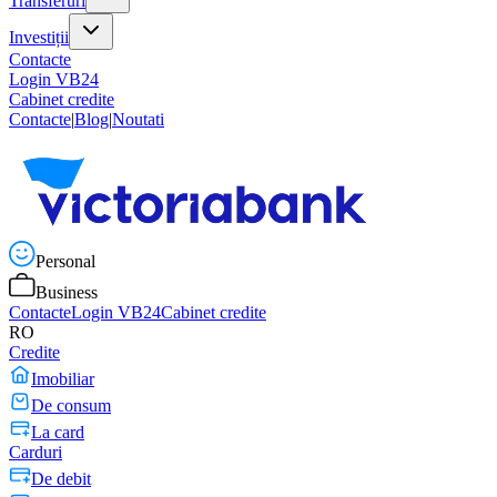
Transferuri
Investiții
Contacte
Login VB24
Cabinet credite
Contacte
|
Blog
|
Noutati
Personal
Business
Contacte
Login VB24
Cabinet credite
RO
Credite
Imobiliar
De consum
La card
Carduri
De debit