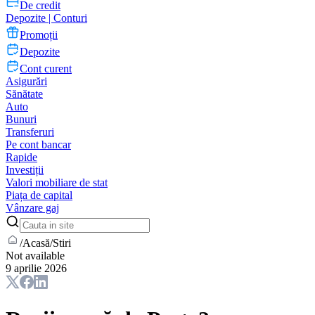
De credit
Depozite | Conturi
Promoții
Depozite
Cont curent
Asigurări
Sănătate
Auto
Bunuri
Transferuri
Pe cont bancar
Rapide
Investiții
Valori mobiliare de stat
Piața de capital
Vânzare gaj
/
Acasă
/
Stiri
Not available
9 aprilie 2026