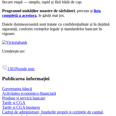
fiecare etapă — simplu, rapid și fără bătăi de cap.
Programul unităților noastre de sărbători
, precum și
lista
completă a acestora
, le găsiți mai jos.
Datele dumneavoastră sunt tratate cu confidențialitate și în deplină
siguranță, conform cerințelor legale și standardelor bancare în
vigoare.
Urmărește-ne:
1303
Număr unic
Publicarea informației
Guvernanța băncii
Activitatea economico-financiară
Produse și servicii bancare
Tarife și CGA
Tarife și CGA business
Cadrul de administrare, fondurile proprii și cerințele de capital,