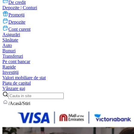
De credit
Depozite | Conturi
Promoții
Depozite
Cont curent
Asigurări
Sănătate
Auto
Bunuri
Transferuri
Pe cont bancar
Rapide
Investiții
Valori mobiliare de stat
Piața de capital
Vânzare gaj
/
Acasă
/
Stiri