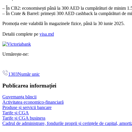
– În CB2: economisești până la 300 AED la cumpărături de minim 
– În Crate & Barrel: primești 300 AED cashback la cumpărături de m
Promoția este valabilă în magazinele fizice, până la 30 iunie 2025.
Detalii complete pe
visa.md
Urmărește-ne:
1303
Număr unic
Publicarea informației
Guvernanța băncii
Activitatea economico-financiară
Produse și servicii bancare
Tarife și CGA
Tarife și CGA business
Cadrul de administrare, fondurile proprii și cerințele de capital, amorti