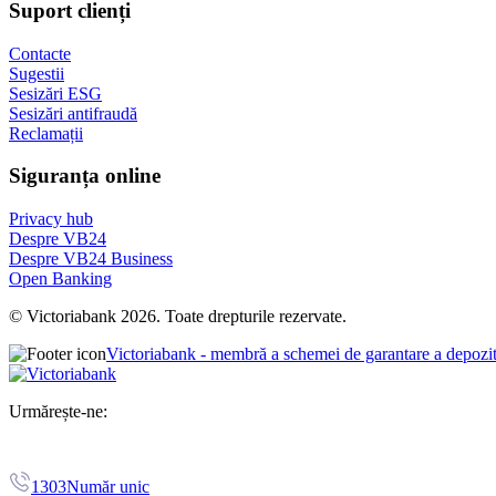
Suport clienți
Contacte
Sugestii
Sesizări ESG
Sesizări antifraudă
Reclamații
Siguranța online
Privacy hub
Despre VB24
Despre VB24 Business
Open Banking
© Victoriabank 2026. Toate drepturile rezervate.
Victoriabank - membră a schemei de garantare a depozi
Urmărește-ne:
1303
Număr unic