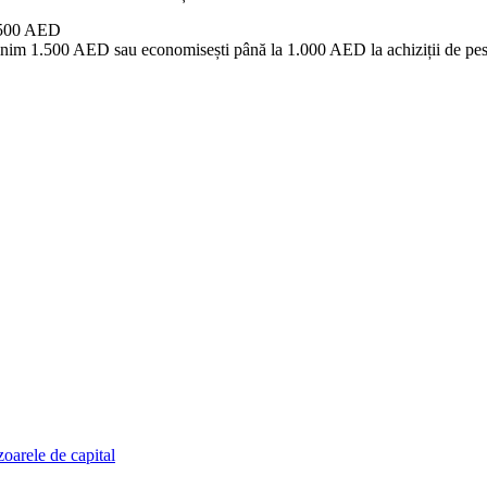
1.500 AED
inim 1.500 AED sau economisești până la 1.000 AED la achiziții de p
zoarele de capital