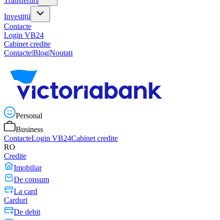
Transferuri
Investiții
Contacte
Login VB24
Cabinet credite
Contacte
|
Blog
|
Noutati
Personal
Business
Contacte
Login VB24
Cabinet credite
RO
Credite
Imobiliar
De consum
La card
Carduri
De debit