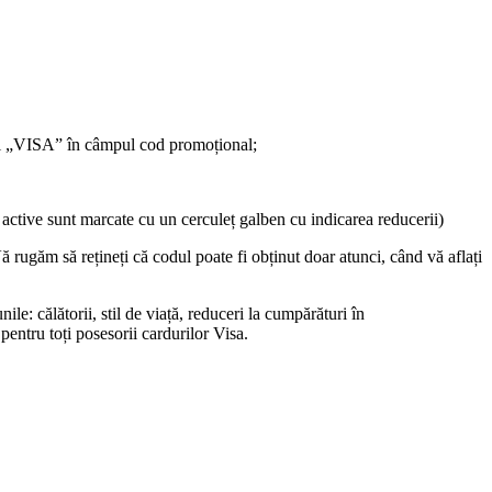
cial „VISA” în câmpul cod promoțional;
e active sunt marcate cu un cerculeț galben cu indicarea reducerii)
Vă rugăm să rețineți că codul poate fi obținut doar atunci, când vă aflați
le: călătorii, stil de viață, reduceri la cumpărături în
pentru toți posesorii cardurilor Visa.