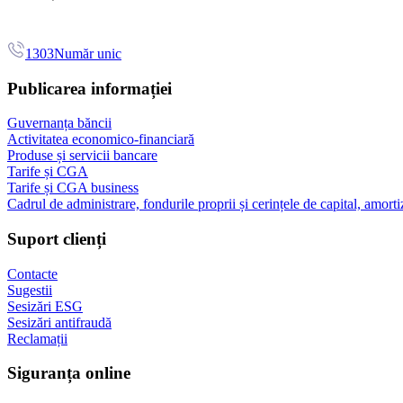
1303
Număr unic
Publicarea informației
Guvernanța băncii
Activitatea economico-financiară
Produse și servicii bancare
Tarife și CGA
Tarife și CGA business
Cadrul de administrare, fondurile proprii și cerințele de capital, amorti
Suport clienți
Contacte
Sugestii
Sesizări ESG
Sesizări antifraudă
Reclamații
Siguranța online