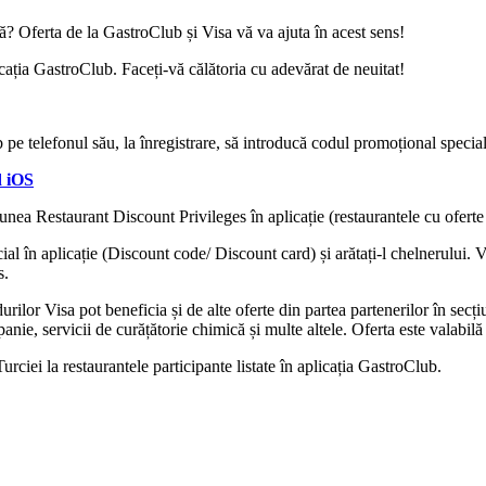
lă? Oferta de la GastroClub și Visa vă va ajuta în acest sens!
icația GastroClub. Faceți-vă călătoria cu adevărat de neuitat!
ub pe telefonul său, la înregistrare, să introducă codul promoțional spe
d iOS
țiunea Restaurant Discount Privileges în aplicație (restaurantele cu ofert
cial în aplicație (Discount code/ Discount card) și arătați-l chelnerului. 
s.
or Visa pot beneficia și de alte oferte din partea partenerilor în secțiuni
ie, servicii de curățătorie chimică și multe altele. Oferta este valabilă 
rciei la restaurantele participante listate în aplicația GastroClub.