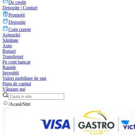
De credit
Depozite | Conturi
Promoții
Depozite
Cont curent
Asigurări
Sănătate
Auto
Bunuri
Transferuri
Pe cont bancar
Rapide
Investiții
Valori mobiliare de stat
Piața de capital
Vânzare gaj
/
Acasă
/
Stiri