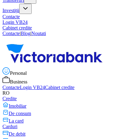
Transferuri
Investiții
Contacte
Login VB24
Cabinet credite
Contacte
|
Blog
|
Noutati
Personal
Business
Contacte
Login VB24
Cabinet credite
RO
Credite
Imobiliar
De consum
La card
Carduri
De debit