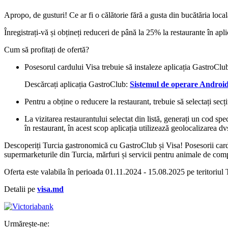
Apropo, de gusturi! Ce ar fi o călătorie fără a gusta din bucătăria loca
Înregistrați-vă și obțineți reduceri de până la 25% la restaurante în apl
Cum să profitați de ofertă?
Posesorul cardului Visa trebuie să instaleze aplicația GastroCl
Descărcați aplicația GastroClub:
Sistemul de operare Androi
Pentru a obține o reducere la restaurant, trebuie să selectați sec
La vizitarea restaurantului selectat din listă, generați un cod spe
în restaurant, în acest scop aplicația utilizează geolocalizarea dv
Descoperiți Turcia gastronomică cu GastroClub și Visa! Posesorii carduril
supermarketurile din Turcia, mărfuri și servicii pentru animale de compan
Oferta este valabila în perioada 01.11.2024 - 15.08.2025 pe teritoriul Tu
Detalii pe
visa.md
Urmărește-ne: