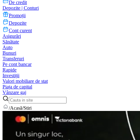
De credit
Depozite | Conturi
Promoții
Depozite
Cont curent
Asigurări
Sănătate
Auto
Bunuri
Transferuri
Pe cont bancar
Rapide
Investiții
Valori mobiliare de stat
Piața de capital
Vânzare gaj
/
Acasă
/
Stiri