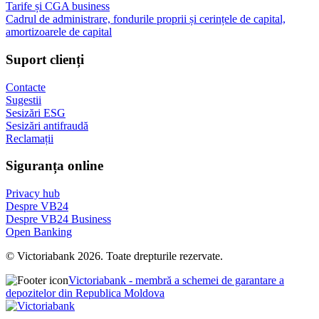
Tarife și CGA business
Cadrul de administrare, fondurile proprii și cerințele de capital,
amortizoarele de capital
Suport clienți
Contacte
Sugestii
Sesizări ESG
Sesizări antifraudă
Reclamații
Siguranța online
Privacy hub
Despre VB24
Despre VB24 Business
Open Banking
© Victoriabank 2026. Toate drepturile rezervate.
Victoriabank - membră a schemei de garantare a
depozitelor din Republica Moldova