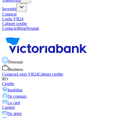
Transferuri
Investiții
Contacte
Login VB24
Cabinet credite
Contacte
|
Blog
|
Noutati
Personal
Business
Contacte
Login VB24
Cabinet credite
RO
Credite
Imobiliar
De consum
La card
Carduri
De debit