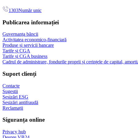
1303
Număr unic
Publicarea informației
Guvernanța băncii
Activitatea economico-financiară
Produse și servicii bancare
Tarife și CGA
Tarife și CGA business
Cadrul de administrare, fondurile proprii și cerințele de capital, amorti
Suport clienți
Contacte
Sugestii
Sesizări ESG
Sesizări antifraudă
Reclamații
Siguranța online
Privacy hub
Despre VB24