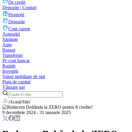
De credit
Depozite | Conturi
Promoții
Depozite
Cont curent
Asigurări
Sănătate
Auto
Bunuri
Transferuri
Pe cont bancar
Rapide
Investiții
Valori mobiliare de stat
Piața de capital
Vânzare gaj
/
Acasă
/
Stiri
9 decembrie 2024 - 31 ianuarie 2025