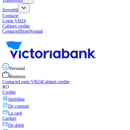
Transferuri
Investiții
Contacte
Login VB24
Cabinet credite
Contacte
|
Blog
|
Noutati
Personal
Business
Contacte
Login VB24
Cabinet credite
RO
Credite
Imobiliar
De consum
La card
Carduri
De debit