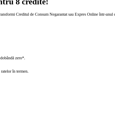
ru 8 credite!
să transformi Creditul de Consum Negarantat sau Expres Online într-unu
e dobândă zero*.
 ratelor în termen.