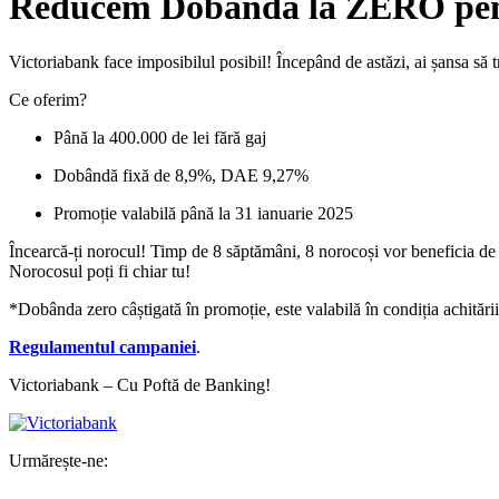
Reducem Dobânda la ZERO pent
Victoriabank face imposibilul posibil! Începând de astăzi, ai șansa 
Ce oferim?
Până la 400.000 de lei fără gaj
Dobândă fixă de 8,9%, DAE 9,27%
Promoție valabilă până la 31 ianuarie 2025
Încearcă-ți norocul! Timp de 8 săptămâni, 8 norocoși vor beneficia d
Norocosul poți fi chiar tu!
*Dobânda zero câștigată în promoție, este valabilă în condiția achitării
Regulamentul campaniei
.
Victoriabank – Cu Poftă de Banking!
Urmărește-ne: