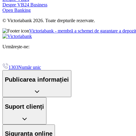
Despre VB24 Business
Open Banking
© Victoriabank 2026. Toate drepturile rezervate.
Victoriabank - membră a schemei de garantare a depozi
Urmărește-ne:
1303
Număr unic
Publicarea informației
Suport clienți
Siguranța online