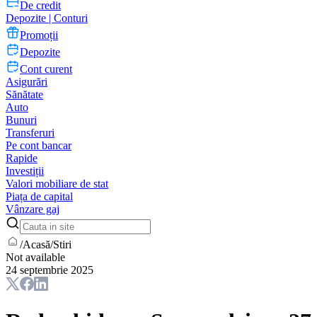
De credit
Depozite | Conturi
Promoții
Depozite
Cont curent
Asigurări
Sănătate
Auto
Bunuri
Transferuri
Pe cont bancar
Rapide
Investiții
Valori mobiliare de stat
Piața de capital
Vânzare gaj
/
Acasă
/
Stiri
Not available
24 septembrie 2025