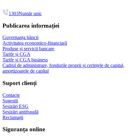
1303
Număr unic
Publicarea informației
Guvernanța băncii
Activitatea economico-financiară
Produse și servicii bancare
Tarife și CGA
Tarife și CGA business
Cadrul de administrare, fondurile proprii și cerințele de capital,
amortizoarele de capital
Suport clienți
Contacte
Sugestii
Sesizări ESG
Sesizări antifraudă
Reclamații
Siguranța online