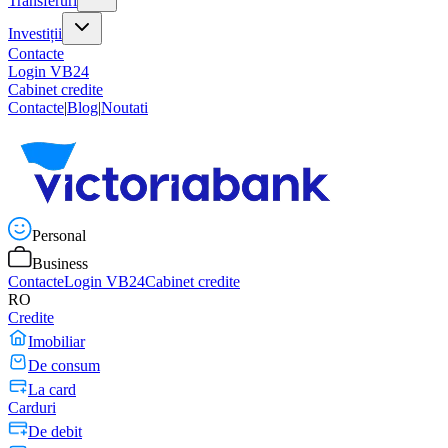
Transferuri
Investiții
Contacte
Login VB24
Cabinet credite
Contacte
|
Blog
|
Noutati
Personal
Business
Contacte
Login VB24
Cabinet credite
RO
Credite
Imobiliar
De consum
La card
Carduri
De debit