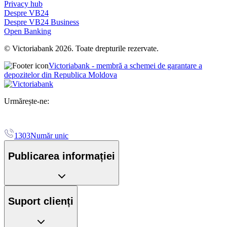
Privacy hub
Despre VB24
Despre VB24 Business
Open Banking
© Victoriabank 2026. Toate drepturile rezervate.
Victoriabank - membră a schemei de garantare a
depozitelor din Republica Moldova
Urmărește-ne:
1303
Număr unic
Publicarea informației
Suport clienți