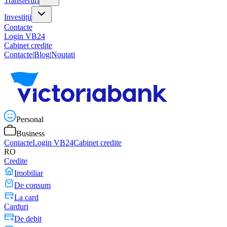
Transferuri
Investiții
Contacte
Login VB24
Cabinet credite
Contacte
|
Blog
|
Noutati
Personal
Business
Contacte
Login VB24
Cabinet credite
RO
Credite
Imobiliar
De consum
La card
Carduri
De debit