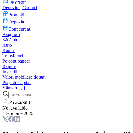
De credit
Depozite | Conturi
Promoții
Depozite
Cont curent
Asigurări
Sănătate
Auto
Bunuri
Transferuri
Pe cont bancar
Rapide
Investiții
Valori mobiliare de stat
Piața de capital
Vânzare gaj
/
Acasă
/
Stiri
Not available
4 februarie 2026