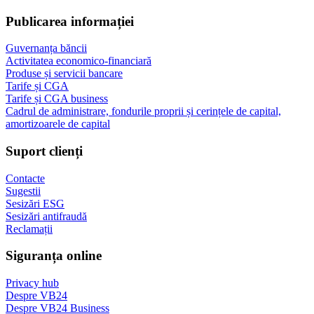
Publicarea informației
Guvernanța băncii
Activitatea economico-financiară
Produse și servicii bancare
Tarife și CGA
Tarife și CGA business
Cadrul de administrare, fondurile proprii și cerințele de capital,
amortizoarele de capital
Suport clienți
Contacte
Sugestii
Sesizări ESG
Sesizări antifraudă
Reclamații
Siguranța online
Privacy hub
Despre VB24
Despre VB24 Business