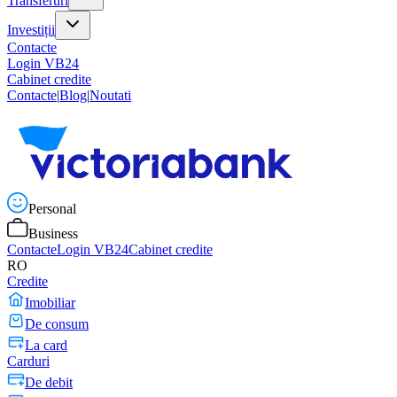
Transferuri
Investiții
Contacte
Login VB24
Cabinet credite
Contacte
|
Blog
|
Noutati
Personal
Business
Contacte
Login VB24
Cabinet credite
RO
Credite
Imobiliar
De consum
La card
Carduri
De debit