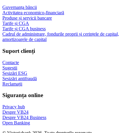
Guvernanța băncii
Activitatea economico-financiară
Produse și servicii bancare
Tarife și CGA
Tarife și CGA business
Cadrul de administrare, fondurile proprii și cerințele de capital,
amortizoarele de capital
Suport clienți
Contacte
Sugestii
Sesizări ESG
Sesizări antifraudă
Reclamații
Siguranța online
Privacy hub
Despre VB24
Despre VB24 Business
Open Banking
© Victoriabank 2026. Toate drepturile rezervate.