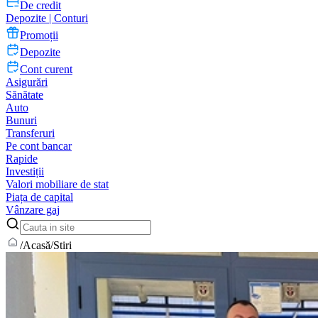
De credit
Depozite | Conturi
Promoții
Depozite
Cont curent
Asigurări
Sănătate
Auto
Bunuri
Transferuri
Pe cont bancar
Rapide
Investiții
Valori mobiliare de stat
Piața de capital
Vânzare gaj
/
Acasă
/
Stiri