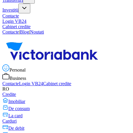
Transferuri
Investiții
Contacte
Login VB24
Cabinet credite
Contacte
|
Blog
|
Noutati
Personal
Business
Contacte
Login VB24
Cabinet credite
RO
Credite
Imobiliar
De consum
La card
Carduri
De debit