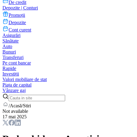
De credit
Depozite | Conturi
Promoții
Depozite
Cont curent
Asigurări
Sănătate
Auto
Bunuri
Transferuri
Pe cont bancar
Rapide
Investiții
Valori mobiliare de stat
Piața de capital
Vânzare gaj
/
Acasă
/
Stiri
Not available
17 mai 2025