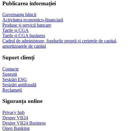
Publicarea informației
Guvernanța băncii
Activitatea economico-financiară
Produse și servicii bancare
Tarife și CGA
Tarife și CGA business
Cadrul de administrare, fondurile proprii și cerințele de capital,
amortizoarele de capital
Suport clienți
Contacte
Sugestii
Sesizări ESG
Sesizări antifraudă
Reclamații
Siguranța online
Privacy hub
Despre VB24
Despre VB24 Business
Open Banking