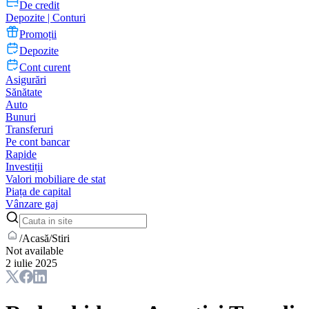
De credit
Depozite | Conturi
Promoții
Depozite
Cont curent
Asigurări
Sănătate
Auto
Bunuri
Transferuri
Pe cont bancar
Rapide
Investiții
Valori mobiliare de stat
Piața de capital
Vânzare gaj
/
Acasă
/
Stiri
Not available
2 iulie 2025