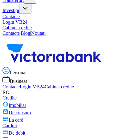
Transferuri
Investiții
Contacte
Login VB24
Cabinet credite
Contacte
|
Blog
|
Noutati
Personal
Business
Contacte
Login VB24
Cabinet credite
RO
Credite
Imobiliar
De consum
La card
Carduri
De debit