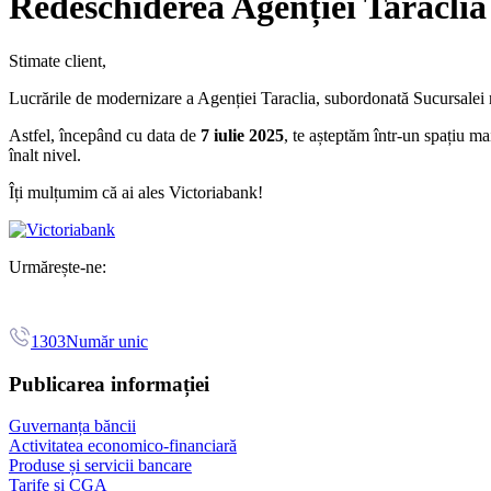
Redeschiderea Agenției Taraclia
Stimate client,
Lucrările de modernizare a Agenției Taraclia, subordonată Sucursalei nr
Astfel, începând cu data de
7 iulie 2025
, te așteptăm într-un spațiu ma
înalt nivel.
Îți mulțumim că ai ales Victoriabank!
Urmărește-ne:
1303
Număr unic
Publicarea informației
Guvernanța băncii
Activitatea economico-financiară
Produse și servicii bancare
Tarife și CGA