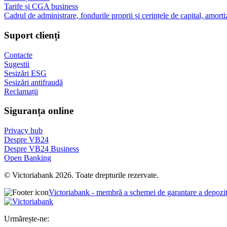
Tarife și CGA business
Cadrul de administrare, fondurile proprii și cerințele de capital, amorti
Suport clienți
Contacte
Sugestii
Sesizări ESG
Sesizări antifraudă
Reclamații
Siguranța online
Privacy hub
Despre VB24
Despre VB24 Business
Open Banking
© Victoriabank 2026. Toate drepturile rezervate.
Victoriabank - membră a schemei de garantare a depozi
Urmărește-ne: