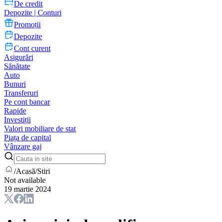
De credit
Depozite | Conturi
Promoții
Depozite
Cont curent
Asigurări
Sănătate
Auto
Bunuri
Transferuri
Pe cont bancar
Rapide
Investiții
Valori mobiliare de stat
Piața de capital
Vânzare gaj
/
Acasă
/
Stiri
Not available
19 martie 2024