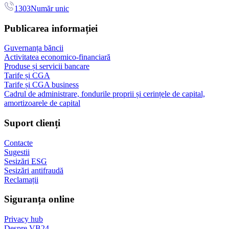
1303
Număr unic
Publicarea informației
Guvernanța băncii
Activitatea economico-financiară
Produse și servicii bancare
Tarife și CGA
Tarife și CGA business
Cadrul de administrare, fondurile proprii și cerințele de capital,
amortizoarele de capital
Suport clienți
Contacte
Sugestii
Sesizări ESG
Sesizări antifraudă
Reclamații
Siguranța online
Privacy hub
Despre VB24