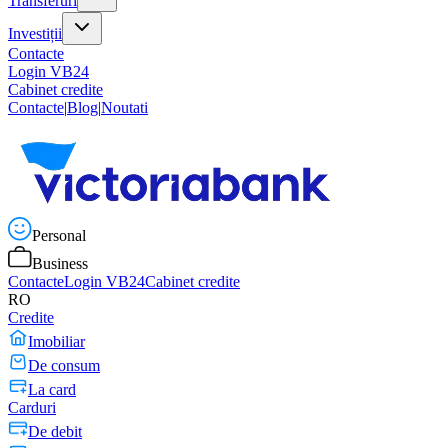
Transferuri
Investiții
Contacte
Login VB24
Cabinet credite
Contacte
|
Blog
|
Noutati
Personal
Business
Contacte
Login VB24
Cabinet credite
RO
Credite
Imobiliar
De consum
La card
Carduri
De debit