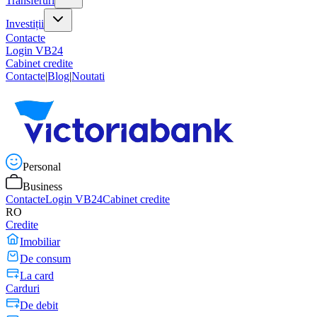
Transferuri
Investiții
Contacte
Login VB24
Cabinet credite
Contacte
|
Blog
|
Noutati
Personal
Business
Contacte
Login VB24
Cabinet credite
RO
Credite
Imobiliar
De consum
La card
Carduri
De debit