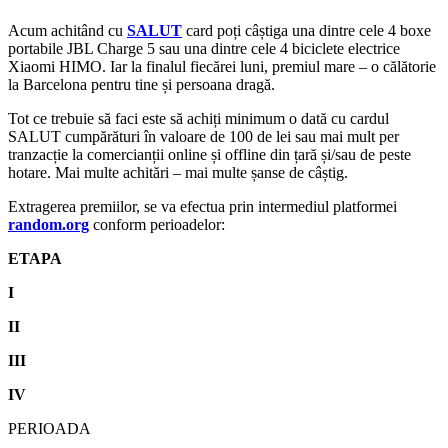
Acum achitând cu
SALUT
card poți câștiga una dintre cele 4 boxe
portabile JBL Charge 5 sau una dintre cele 4 biciclete electrice
Xiaomi HIMO. Iar la finalul fiecărei luni, premiul mare – o călătorie
la Barcelona pentru tine și persoana dragă.
Tot ce trebuie să faci este să achiți minimum o dată cu cardul
SALUT cumpărături în valoare de 100 de lei sau mai mult per
tranzacție la comercianții online și offline din țară și/sau de peste
hotare. Mai multe achitări – mai multe șanse de câștig.
Extragerea premiilor, se va efectua prin intermediul platformei
random.org
conform perioadelor:
ETAPA
I
II
III
IV
PERIOADA