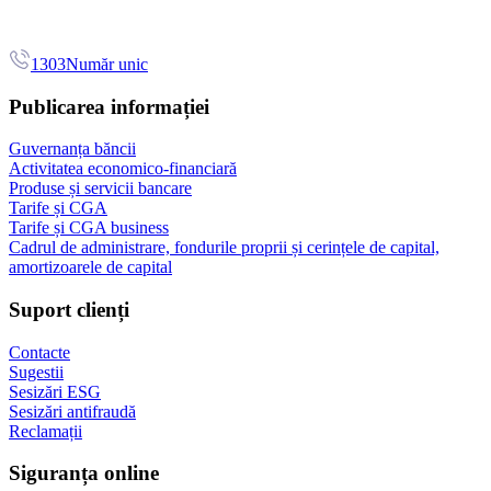
1303
Număr unic
Publicarea informației
Guvernanța băncii
Activitatea economico-financiară
Produse și servicii bancare
Tarife și CGA
Tarife și CGA business
Cadrul de administrare, fondurile proprii și cerințele de capital,
amortizoarele de capital
Suport clienți
Contacte
Sugestii
Sesizări ESG
Sesizări antifraudă
Reclamații
Siguranța online