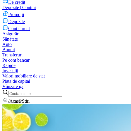
De credit
Depozite | Conturi
Promoții
Depozite
Cont curent
Asigurări
Sănătate
Auto
Bunuri
Transferuri
Pe cont bancar
Rapide
Investiții
Valori mobiliare de stat
Piața de capital
Vânzare gaj
/
Acasă
/
Stiri