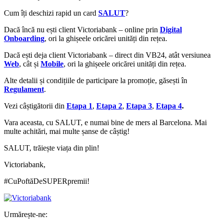
Cum îți deschizi rapid un card
SALUT
?
Dacă încă nu ești client Victoriabank – online prin
Digital
Onboarding
, ori la ghișeele oricărei unități din rețea.
Dacă ești deja client Victoriabank – direct din VB24, atât versiunea
Web
, cât și
Mobile
, ori la ghișeele oricărei unități din rețea.
Alte detalii și condițiile de participare la promoție, găsești în
Regulament
.
Vezi câștigătorii din
Etapa 1
,
Etapa 2
,
Etapa 3
,
Etapa 4
.
Vara aceasta, cu SALUT, e numai bine de mers al Barcelona. Mai
multe achitări, mai multe șanse de câștig!
SALUT, trăiește viața din plin!
Victoriabank,
#CuPoftăDeSUPERpremii!
Urmărește-ne: