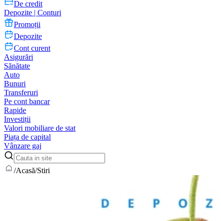
De credit
Depozite | Conturi
Promoții
Depozite
Cont curent
Asigurări
Sănătate
Auto
Bunuri
Transferuri
Pe cont bancar
Rapide
Investiții
Valori mobiliare de stat
Piața de capital
Vânzare gaj
/
Acasă
/
Stiri