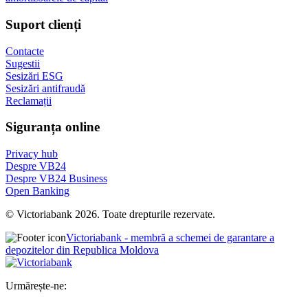
Suport clienți
Contacte
Sugestii
Sesizări ESG
Sesizări antifraudă
Reclamații
Siguranța online
Privacy hub
Despre VB24
Despre VB24 Business
Open Banking
© Victoriabank 2026. Toate drepturile rezervate.
Victoriabank - membră a schemei de garantare a
depozitelor din Republica Moldova
Urmărește-ne: