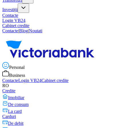
Transferuri
Investiții
Contacte
Login VB24
Cabinet credite
Contacte
|
Blog
|
Noutati
Personal
Business
Contacte
Login VB24
Cabinet credite
RO
Credite
Imobiliar
De consum
La card
Carduri
De debit