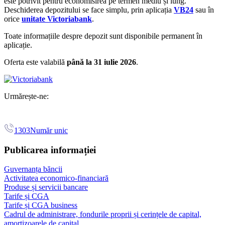
este potrivit pentru economisirea pe termen mediu și lung.
Deschiderea depozitului se face simplu, prin aplicația
VB24
sau în
orice
unitate Victoriabank
.
Toate informațiile despre depozit sunt disponibile permanent în
aplicație.
Oferta este valabilă
până la 31 iulie 2026
.
Urmărește-ne:
1303
Număr unic
Publicarea informației
Guvernanța băncii
Activitatea economico-financiară
Produse și servicii bancare
Tarife și CGA
Tarife și CGA business
Cadrul de administrare, fondurile proprii și cerințele de capital,
amortizoarele de capital