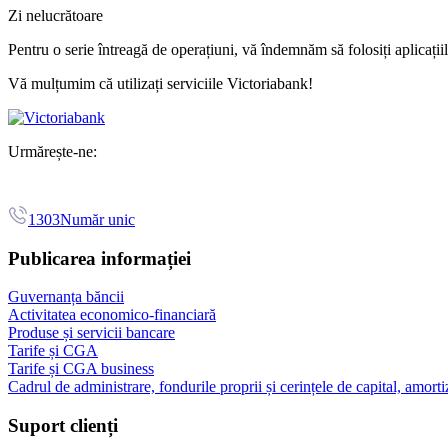
Zi nelucrătoare
Pentru o serie întreagă de operațiuni, vă îndemnăm să folosiți aplicați
Vă mulțumim că utilizați serviciile Victoriabank!
Urmărește-ne:
1303
Număr unic
Publicarea informației
Guvernanța băncii
Activitatea economico-financiară
Produse și servicii bancare
Tarife și CGA
Tarife și CGA business
Cadrul de administrare, fondurile proprii și cerințele de capital, amorti
Suport clienți