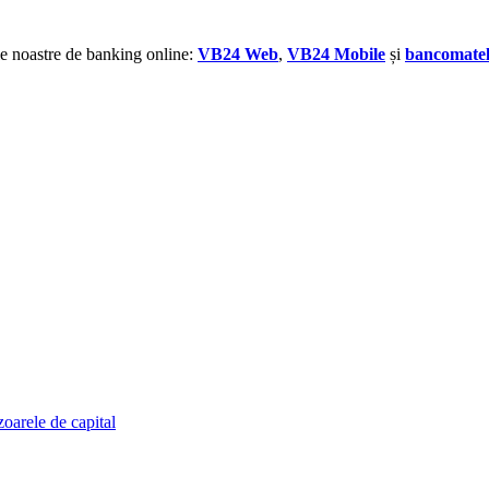
ile noastre de banking online:
VB24 Web
,
VB24 Mobile
și
bancomatel
zoarele de capital