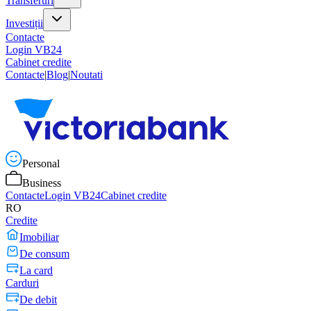
Transferuri
Investiții
Contacte
Login VB24
Cabinet credite
Contacte
|
Blog
|
Noutati
Personal
Business
Contacte
Login VB24
Cabinet credite
RO
Credite
Imobiliar
De consum
La card
Carduri
De debit