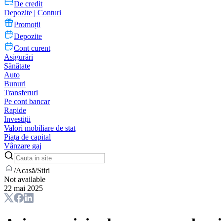
De credit
Depozite | Conturi
Promoții
Depozite
Cont curent
Asigurări
Sănătate
Auto
Bunuri
Transferuri
Pe cont bancar
Rapide
Investiții
Valori mobiliare de stat
Piața de capital
Vânzare gaj
/
Acasă
/
Stiri
Not available
22 mai 2025