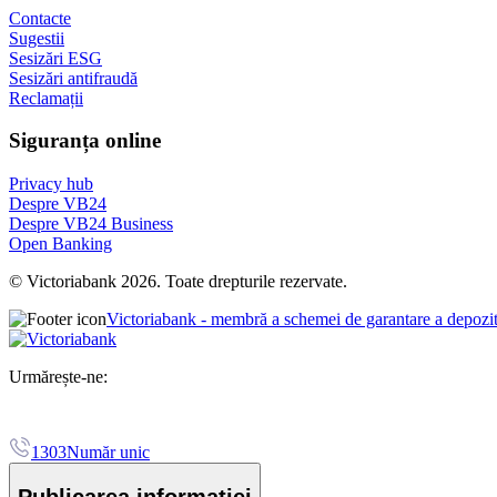
Contacte
Sugestii
Sesizări ESG
Sesizări antifraudă
Reclamații
Siguranța online
Privacy hub
Despre VB24
Despre VB24 Business
Open Banking
© Victoriabank 2026. Toate drepturile rezervate.
Victoriabank - membră a schemei de garantare a depozi
Urmărește-ne:
1303
Număr unic
Publicarea informației