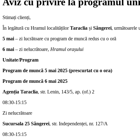
Aviz cu privire la programul unit
Stimați clienți,
În legătură cu Hramul localităților
Taraclia
și
Sângerei
, următoarele 
5 mai
– zi lucrătoare cu program de muncă redus cu o oră
6 mai
– zi nelucrătoare,
Hramul orașului
Unitate
/
Program
Program de muncă 5 mai 2025 (prescurtat cu o ora)
Program de muncă 6 mai 2025
Agenția Taraclia
, str. Lenin, 143/5, ap. (of.) 2
08:30-15:15
Zi nelucrătoare
Sucursala 25 Sângerei
, str. Independenței, nr. 127/A
08:30-15:15