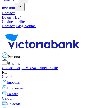
Transferuri
Investiții
Contacte
Login VB24
Cabinet credite
Contacte
|
Blog
|
Noutati
Personal
Business
Contacte
Login VB24
Cabinet credite
RO
Credite
Imobiliar
De consum
La card
Carduri
De debit