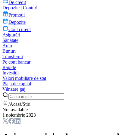
De credit
Depozite | Conturi
Promoții
Depozite
Cont curent
Asigurări
Sănătate
Auto
Bunuri
Transferuri
Pe cont bancar
Rapide
Investiții
Valori mobiliare de stat
Piața de capital
Vânzare gaj
/
Acasă
/
Stiri
Not available
1 noiembrie 2023