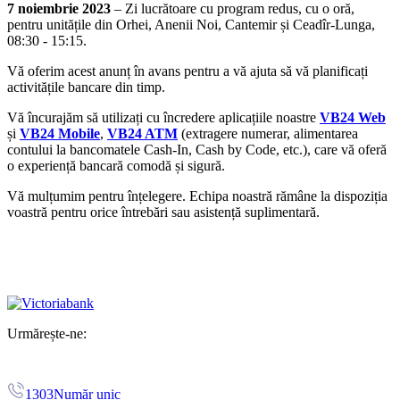
7 noiembrie 2023
– Zi lucrătoare cu program redus, cu o oră,
pentru unitățile din Orhei, Anenii Noi, Cantemir și Ceadîr-Lunga,
08:30 - 15:15.
Vă oferim acest anunț în avans pentru a vă ajuta să vă planificați
activitățile bancare din timp.
Vă încurajăm să utilizați cu încredere aplicațiile noastre
VB24 Web
și
VB24 Mobile
,
VB24 ATM
(extragere numerar, alimentarea
contului la bancomatele Cash-In, Cash by Code, etc.),
care vă oferă
o experiență bancară comodă și sigură.
Vă mulțumim pentru înțelegere. Echipa noastră rămâne la dispoziția
voastră pentru orice întrebări sau asistență suplimentară.
Urmărește-ne:
1303
Număr unic