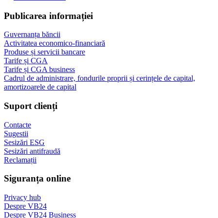
Publicarea informației
Guvernanța băncii
Activitatea economico-financiară
Produse și servicii bancare
Tarife și CGA
Tarife și CGA business
Cadrul de administrare, fondurile proprii și cerințele de capital,
amortizoarele de capital
Suport clienți
Contacte
Sugestii
Sesizări ESG
Sesizări antifraudă
Reclamații
Siguranța online
Privacy hub
Despre VB24
Despre VB24 Business