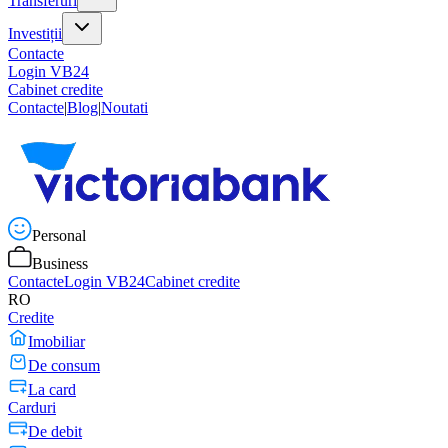
Transferuri
Investiții
Contacte
Login VB24
Cabinet credite
Contacte
|
Blog
|
Noutati
Personal
Business
Contacte
Login VB24
Cabinet credite
RO
Credite
Imobiliar
De consum
La card
Carduri
De debit