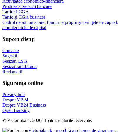
Activitatea economico-financiară
Produse și servicii bancare
Tarife și CGA
Tarife și CGA business
Cadrul de administrare, fondurile proprii și cerințele de capital,
amortizoarele de capital
Suport clienți
Contacte
Sugestii
Sesizări ESG
Sesizări antifraudă
Reclamații
Siguranța online
Privacy hub
Despre VB24
Despre VB24 Business
Open Banking
© Victoriabank 2026. Toate drepturile rezervate.
Victoriabank - membră a schemei de garantare a