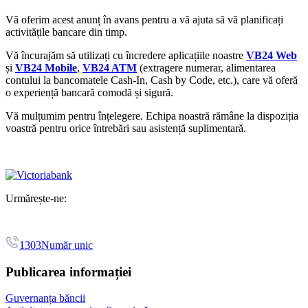
Vă oferim acest anunț în avans pentru a vă ajuta să vă planificați
activitățile bancare din timp.
Vă încurajăm să utilizați cu încredere aplicațiile noastre
VB24 Web
și
VB24 Mobile
,
VB24 ATM
(extragere numerar, alimentarea
contului la bancomatele Cash-In, Cash by Code, etc.),
care vă oferă
o experiență bancară comodă și sigură.
Vă mulțumim pentru înțelegere. Echipa noastră rămâne la dispoziția
voastră pentru orice întrebări sau asistență suplimentară.
Urmărește-ne:
1303
Număr unic
Publicarea informației
Guvernanța băncii