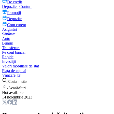
De credit
Depozite | Conturi
Promoții
Depozite
Cont curent
Asigurări
Sănătate
Auto
Bunuri
Transferuri
Pe cont bancar
Rapide
Investiții
Valori mobiliare de stat
Piața de capital
Vânzare gaj
/
Acasă
/
Stiri
Not available
14 noiembrie 2023