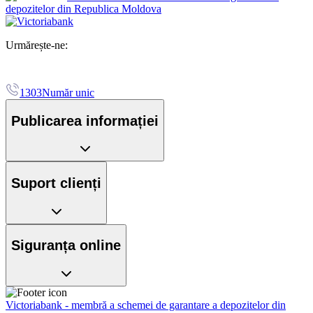
depozitelor din Republica Moldova
Urmărește-ne:
1303
Număr unic
Publicarea informației
Suport clienți
Siguranța online
Victoriabank - membră a schemei de garantare a depozitelor din