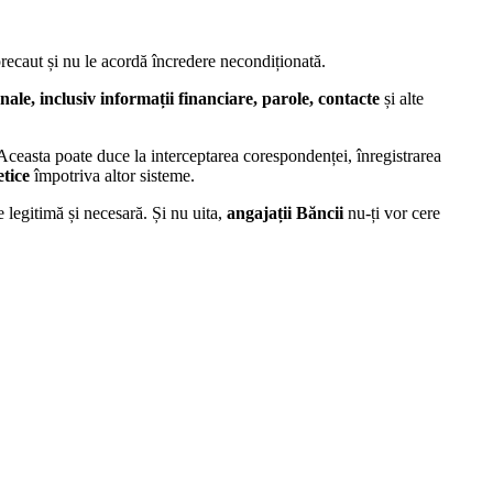
 precaut și nu le acordă încredere necondiționată.
nale, inclusiv informații financiare, parole, contacte
și alte
Aceasta poate duce la interceptarea corespondenței, înregistrarea
etice
împotriva altor sisteme.
e legitimă și necesară. Și nu uita,
angajații Băncii
nu-ți vor cere