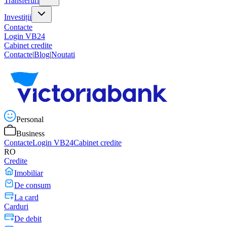
Transferuri
Investiții
Contacte
Login VB24
Cabinet credite
Contacte
|
Blog
|
Noutati
Personal
Business
Contacte
Login VB24
Cabinet credite
RO
Credite
Imobiliar
De consum
La card
Carduri
De debit