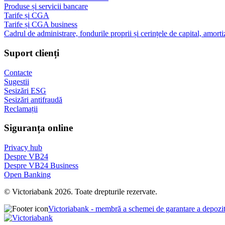
Produse și servicii bancare
Tarife și CGA
Tarife și CGA business
Cadrul de administrare, fondurile proprii și cerințele de capital, amorti
Suport clienți
Contacte
Sugestii
Sesizări ESG
Sesizări antifraudă
Reclamații
Siguranța online
Privacy hub
Despre VB24
Despre VB24 Business
Open Banking
© Victoriabank 2026. Toate drepturile rezervate.
Victoriabank - membră a schemei de garantare a depozi