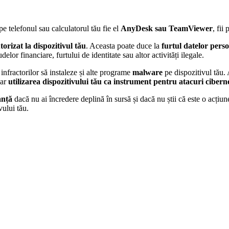
pe telefonul sau calculatorul tău fie el
AnyDesk sau TeamViewer
, fii
orizat la dispozitivul tău
. Aceasta poate duce la
furtul datelor perso
elor financiare, furtului de identitate sau altor activități ilegale.
infractorilor să instaleze și alte programe
malware
pe dispozitivul tău. 
iar
utilizarea dispozitivului tău ca instrument pentru atacuri cibern
anță
dacă nu ai încredere deplină în sursă și dacă nu știi că este o acțiun
vului tău.