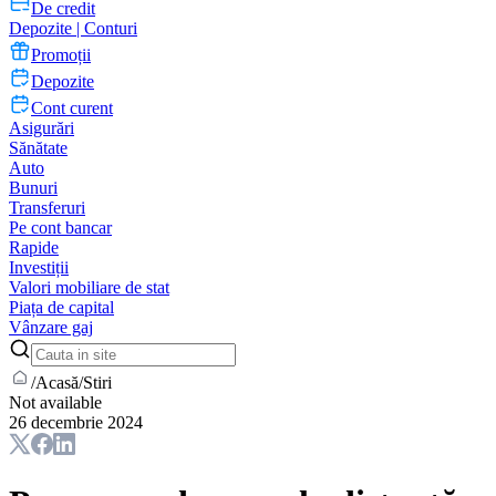
De credit
Depozite | Conturi
Promoții
Depozite
Cont curent
Asigurări
Sănătate
Auto
Bunuri
Transferuri
Pe cont bancar
Rapide
Investiții
Valori mobiliare de stat
Piața de capital
Vânzare gaj
/
Acasă
/
Stiri
Not available
26 decembrie 2024