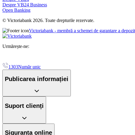
Despre VB24 Business
Open Banking
© Victoriabank 2026. Toate drepturile rezervate.
Victoriabank - membră a schemei de garantare a depozi
Urmărește-ne:
1303
Număr unic
Publicarea informației
Suport clienți
Siguranța online