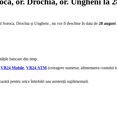
oca, or. Drochia, or. Ungheni la 
ul Soroca, Drochia și Ungheni , nu vor fi deschise în data de
28 august
itățile bancare din timp.
i
VB24 Mobile
,
VB24 ATM
(extragere numerar, alimentarea contului l
stră pentru orice întrebări sau asistență suplimentară.