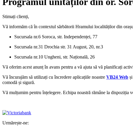
Programul unităților din or. Sor
Stimați clienți,
Vă informăm că în contextul sărbătorii Hramului localităților din oraș
Sucursala nr.6 Soroca, str. Independenței, 77
Sucursala nr.31 Drochia str. 31 August, 20, nr.3
Sucursala nr.10 Ungheni, str. Națională, 26
Vă oferim acest anunț în avans pentru a vă ajuta să vă planificați activ
Vă încurajăm să utilizați cu încredere aplicațiile noastre
VB24 Web
ș
comodă și sigură.
Vă mulțumim pentru înțelegere. Echipa noastră rămâne la dispoziția voa
Urmărește-ne: