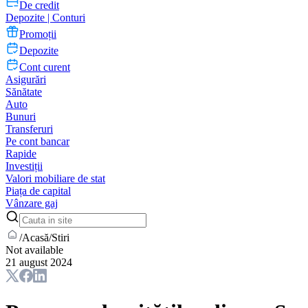
De credit
Depozite | Conturi
Promoții
Depozite
Cont curent
Asigurări
Sănătate
Auto
Bunuri
Transferuri
Pe cont bancar
Rapide
Investiții
Valori mobiliare de stat
Piața de capital
Vânzare gaj
/
Acasă
/
Stiri
Not available
21 august 2024