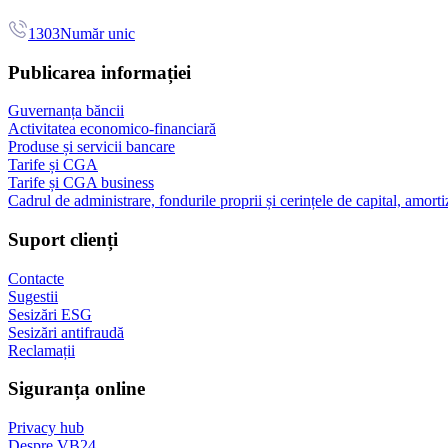
1303
Număr unic
Publicarea informației
Guvernanța băncii
Activitatea economico-financiară
Produse și servicii bancare
Tarife și CGA
Tarife și CGA business
Cadrul de administrare, fondurile proprii și cerințele de capital, amorti
Suport clienți
Contacte
Sugestii
Sesizări ESG
Sesizări antifraudă
Reclamații
Siguranța online
Privacy hub
Despre VB24