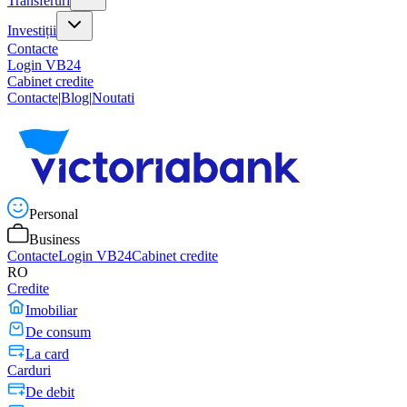
Transferuri
Investiții
Contacte
Login VB24
Cabinet credite
Contacte
|
Blog
|
Noutati
Personal
Business
Contacte
Login VB24
Cabinet credite
RO
Credite
Imobiliar
De consum
La card
Carduri
De debit