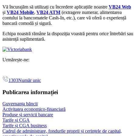
Vă încurajăm să utilizați cu încredere aplicațiile noastre
VB24 Web
și
VB24 Mobile
,
VB24 ATM
(extragere numerar, alimentarea
contului la bancomatele Cash-In, etc.),
care vă oferă o experiență
bancară comodă și sigură.
Echipa noastră rămâne la dispoziția voastră pentru orice întrebări sau
asistență suplimentară.
Urmărește-ne:
1303
Număr unic
Publicarea informației
Guvernanța băncii
Activitatea economico-financiară
Produse și servicii bancare
Tarife și CGA
Tarife și CGA business
Cadrul de administrare, fondurile proprii și cerințele de capital,