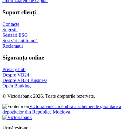
amortizoarele de capital
Suport clienți
Contacte
Sugestii
Sesizări ESG
Sesizări antifraudă
Reclamații
Siguranța online
Privacy hub
Despre VB24
Despre VB24 Business
Open Banking
© Victoriabank 2026. Toate drepturile rezervate.
Victoriabank - membră a schemei de garantare a
depozitelor din Republica Moldova
Urmărește-ne: