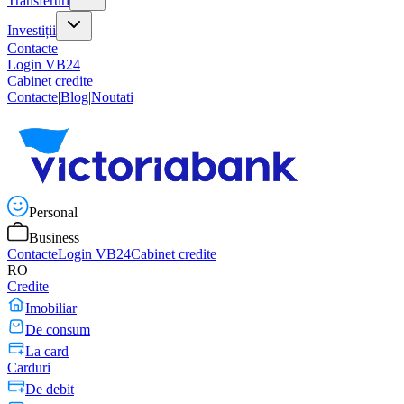
Transferuri
Investiții
Contacte
Login VB24
Cabinet credite
Contacte
|
Blog
|
Noutati
Personal
Business
Contacte
Login VB24
Cabinet credite
RO
Credite
Imobiliar
De consum
La card
Carduri
De debit