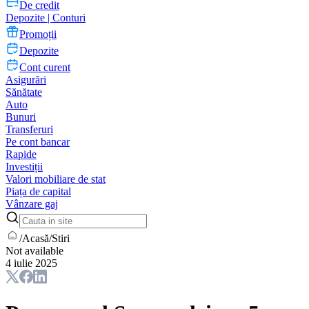
De credit
Depozite | Conturi
Promoții
Depozite
Cont curent
Asigurări
Sănătate
Auto
Bunuri
Transferuri
Pe cont bancar
Rapide
Investiții
Valori mobiliare de stat
Piața de capital
Vânzare gaj
/
Acasă
/
Stiri
Not available
4 iulie 2025