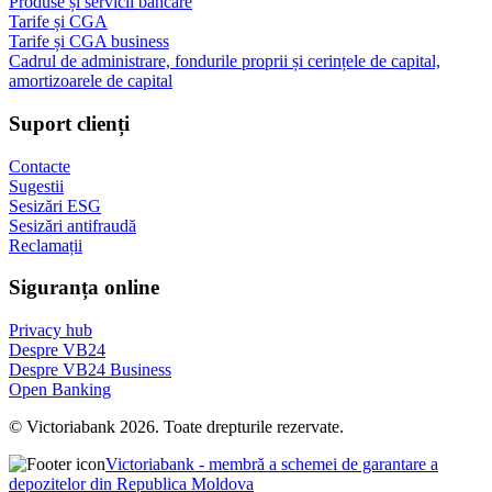
Produse și servicii bancare
Tarife și CGA
Tarife și CGA business
Cadrul de administrare, fondurile proprii și cerințele de capital,
amortizoarele de capital
Suport clienți
Contacte
Sugestii
Sesizări ESG
Sesizări antifraudă
Reclamații
Siguranța online
Privacy hub
Despre VB24
Despre VB24 Business
Open Banking
© Victoriabank 2026. Toate drepturile rezervate.
Victoriabank - membră a schemei de garantare a
depozitelor din Republica Moldova