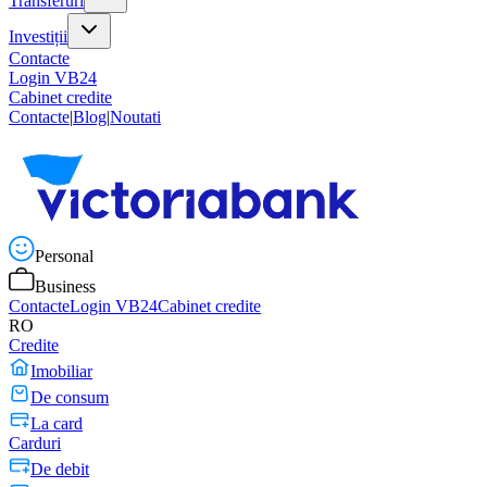
Transferuri
Investiții
Contacte
Login VB24
Cabinet credite
Contacte
|
Blog
|
Noutati
Personal
Business
Contacte
Login VB24
Cabinet credite
RO
Credite
Imobiliar
De consum
La card
Carduri
De debit