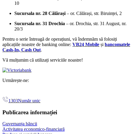
10
Sucursala nr. 28 Călărași
– or. Călărași, str. Biruinței, 2
Sucursala nr. 31 Drochia
– or. Drochia, str. 31 August, nr.
20/3
Pentru o serie întreagă de operațiuni, vă îndemnăm să folosiți
aplicațiile noastre de banking online:
VB24 Mobile
și
bancomatele
Cash-In, Cash Out
.
Vă mulțumim că utilizați serviciile noastre!
Urmărește-ne:
1303
Număr unic
Publicarea informației
Guvernanța băncii
Activitatea economico-financiară