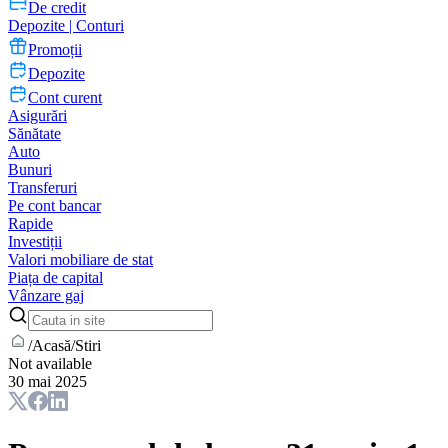
De credit
Depozite | Conturi
Promoții
Depozite
Cont curent
Asigurări
Sănătate
Auto
Bunuri
Transferuri
Pe cont bancar
Rapide
Investiții
Valori mobiliare de stat
Piața de capital
Vânzare gaj
/
Acasă
/
Stiri
Not available
30 mai 2025