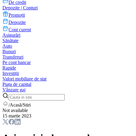
De credit
Depozite | Conturi
Promoții
Depozite
Cont curent
Asigurări
Sănătate
Auto
Bunuri
Transferuri
Pe cont bancar
Rapide
Investiții
Valori mobiliare de stat
Piața de capital
Vânzare gaj
/
Acasă
/
Stiri
Not available
15 martie 2023