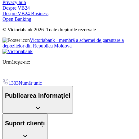
Privacy hub
Despre VB24
Despre VB24 Business
Open Banking
© Victoriabank 2026. Toate drepturile rezervate.
Victoriabank - membră a schemei de garantare a
depozitelor din Republica Moldova
Urmărește-ne:
1303
Număr unic
Publicarea informației
Suport clienți