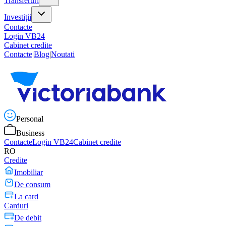
Transferuri
Investiții
Contacte
Login VB24
Cabinet credite
Contacte
|
Blog
|
Noutati
Personal
Business
Contacte
Login VB24
Cabinet credite
RO
Credite
Imobiliar
De consum
La card
Carduri
De debit