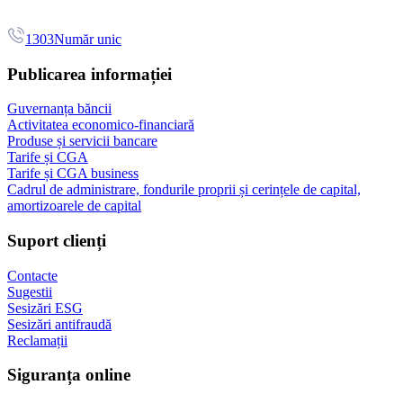
1303
Număr unic
Publicarea informației
Guvernanța băncii
Activitatea economico-financiară
Produse și servicii bancare
Tarife și CGA
Tarife și CGA business
Cadrul de administrare, fondurile proprii și cerințele de capital,
amortizoarele de capital
Suport clienți
Contacte
Sugestii
Sesizări ESG
Sesizări antifraudă
Reclamații
Siguranța online