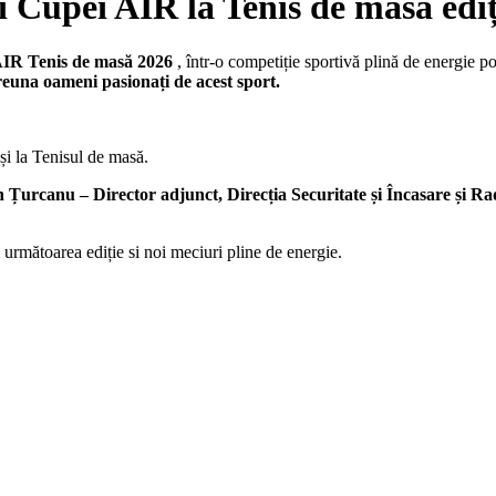
i Cupei AIR la Tenis de masă edi
IR Tenis de masă 2026
, într-o competiție sportivă plină de energie p
reuna oameni pasionați de acest sport.
și la Tenisul de masă.
n Țurcanu – Director adjunct, Direcția Securitate și Încasare și Ra
următoarea ediție si noi meciuri pline de energie.