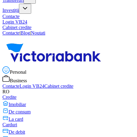
Transferuri
Investiții
Contacte
Login VB24
Cabinet credite
Contacte
|
Blog
|
Noutati
Personal
Business
Contacte
Login VB24
Cabinet credite
RO
Credite
Imobiliar
De consum
La card
Carduri
De debit