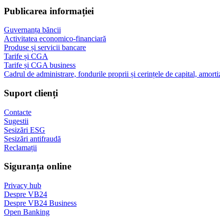
Publicarea informației
Guvernanța băncii
Activitatea economico-financiară
Produse și servicii bancare
Tarife și CGA
Tarife și CGA business
Cadrul de administrare, fondurile proprii și cerințele de capital, amorti
Suport clienți
Contacte
Sugestii
Sesizări ESG
Sesizări antifraudă
Reclamații
Siguranța online
Privacy hub
Despre VB24
Despre VB24 Business
Open Banking