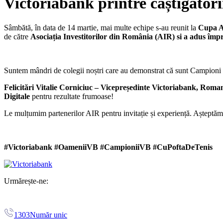
Victoriabank printre câștigători
Sâmbătă, în data de 14 martie, mai multe echipe s-au reunit la
Cupa A
de către
Asociația Investitorilor din România (AIR) si a adus împ
Suntem mândri de colegii noștri care au demonstrat că sunt Campioni 
Felicitări Vitalie Corniciuc – Vicepreședinte Victoriabank, Roma
Digitale
pentru rezultate frumoase!
Le mulțumim partenerilor AIR pentru invitație și experiență. Așteptăm 
#Victoriabank #OameniiVB #CampioniiVB #CuPoftaDeTenis
Urmărește-ne:
1303
Număr unic