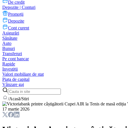
De credit
Depozite | Conturi
Promoții
Depozite
Cont curent
Asigurări
Sănătate
Auto
Bunuri
Transferuri
Pe cont bancar
Rapide
Investiții
Valori mobiliare de stat
Piața de capital
Vânzare gaj
/
Acasă
/
Stiri
17 martie 2026