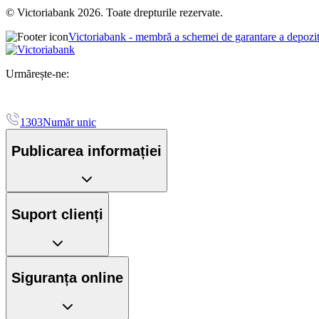
© Victoriabank 2026. Toate drepturile rezervate.
Victoriabank - membră a schemei de garantare a depozi
Urmărește-ne:
1303
Număr unic
Publicarea informației
Suport clienți
Siguranța online