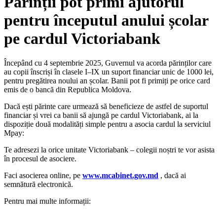
Părinții pot primi ajutorul
pentru începutul anului școlar
pe cardul Victoriabank
Începând cu 4 septembrie 2025, Guvernul va acorda părinților care
au copii înscriși în clasele I–IX un suport financiar unic de 1000 lei,
pentru pregătirea noului an școlar. Banii pot fi primiți pe orice card
emis de o bancă din Republica Moldova.
Dacă ești părinte care urmează să beneficieze de astfel de suportul
financiar și vrei ca banii să ajungă pe cardul Victoriabank, ai la
dispoziție două modalități simple pentru a asocia cardul la serviciul
Mpay:
Te adresezi la orice unitate Victoriabank – colegii noștri te vor asista
în procesul de asociere.
Faci asocierea online, pe
www.mcabinet.gov.md
, dacă ai
semnătură electronică.
Pentru mai multe informații: