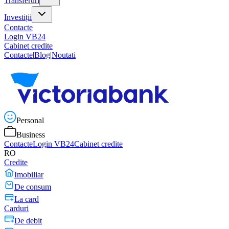
Transferuri
Investiții
Contacte
Login VB24
Cabinet credite
Contacte
|
Blog
|
Noutati
Personal
Business
Contacte
Login VB24
Cabinet credite
RO
Credite
Imobiliar
De consum
La card
Carduri
De debit