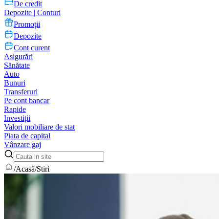
De credit
Depozite | Conturi
Promoții
Depozite
Cont curent
Asigurări
Sănătate
Auto
Bunuri
Transferuri
Pe cont bancar
Rapide
Investiții
Valori mobiliare de stat
Piața de capital
Vânzare gaj
/
Acasă
/
Stiri