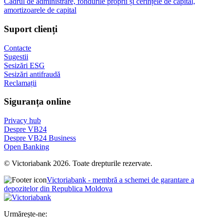
Cadrul de administrare, fondurile proprii și cerințele de capital,
amortizoarele de capital
Suport clienți
Contacte
Sugestii
Sesizări ESG
Sesizări antifraudă
Reclamații
Siguranța online
Privacy hub
Despre VB24
Despre VB24 Business
Open Banking
© Victoriabank 2026. Toate drepturile rezervate.
Victoriabank - membră a schemei de garantare a
depozitelor din Republica Moldova
Urmărește-ne: