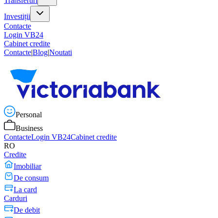
Transferuri
Investiții
Contacte
Login VB24
Cabinet credite
Contacte
|
Blog
|
Noutati
Personal
Business
Contacte
Login VB24
Cabinet credite
RO
Credite
Imobiliar
De consum
La card
Carduri
De debit