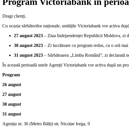
Program Victoriabank în perioad
Dragi clienți,
Cu ocazia sărbătorilor naționale, unitățile Victoriabank vor activa du
27 august 2023
– Ziua Independenței Republicii Moldova, zi de
30 august 2023
– Zi lucrătoare cu program redus, cu o oră mai 
31 august 2023
– Sărbătoarea „Limba Română”, zi declarată n
În această perioadă unele Agenții Victoriabank vor activa după un pr
Program
26 august
27 august
30 august
31 august
Agenția nr. 36 (Metro Bălți) str. Nicolae Iorga, 9