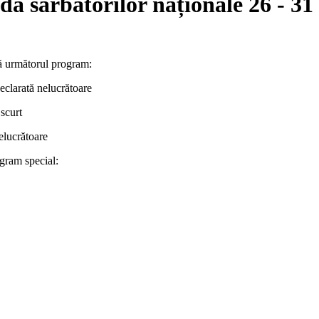
a sărbătorilor naționale 26 - 31
pă următorul program:
clarată nelucrătoare
scurt
elucrătoare
ogram special: