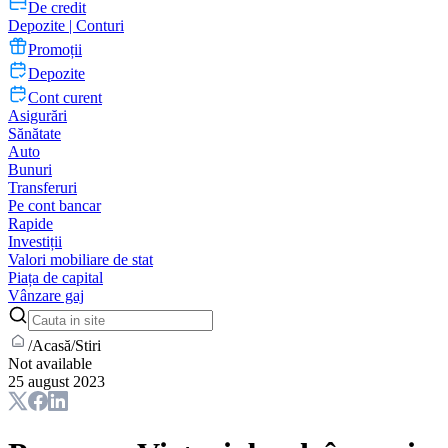
De credit
Depozite | Conturi
Promoții
Depozite
Cont curent
Asigurări
Sănătate
Auto
Bunuri
Transferuri
Pe cont bancar
Rapide
Investiții
Valori mobiliare de stat
Piața de capital
Vânzare gaj
/
Acasă
/
Stiri
Not available
25 august 2023