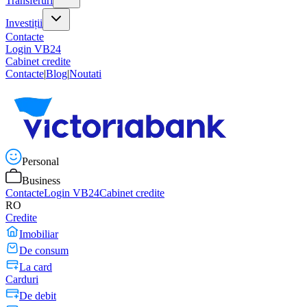
Transferuri
Investiții
Contacte
Login VB24
Cabinet credite
Contacte
|
Blog
|
Noutati
Personal
Business
Contacte
Login VB24
Cabinet credite
RO
Credite
Imobiliar
De consum
La card
Carduri
De debit