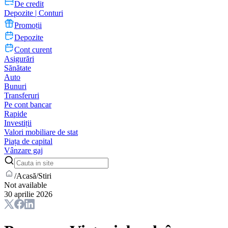
De credit
Depozite | Conturi
Promoții
Depozite
Cont curent
Asigurări
Sănătate
Auto
Bunuri
Transferuri
Pe cont bancar
Rapide
Investiții
Valori mobiliare de stat
Piața de capital
Vânzare gaj
/
Acasă
/
Stiri
Not available
30 aprilie 2026