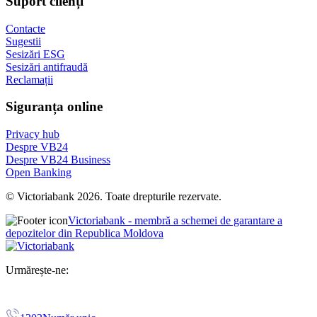
Suport clienți
Contacte
Sugestii
Sesizări ESG
Sesizări antifraudă
Reclamații
Siguranța online
Privacy hub
Despre VB24
Despre VB24 Business
Open Banking
© Victoriabank 2026. Toate drepturile rezervate.
Victoriabank - membră a schemei de garantare a
depozitelor din Republica Moldova
Urmărește-ne: