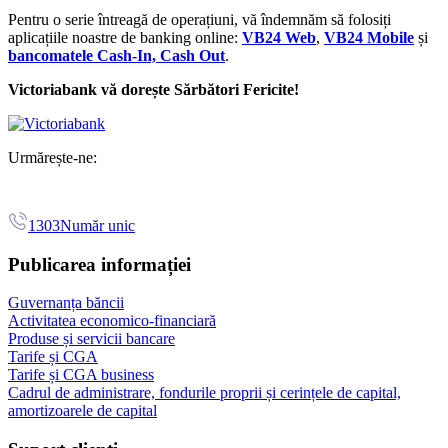
Pentru o serie întreagă de operațiuni, vă îndemnăm să folosiți
aplicațiile noastre de banking online:
VB24 Web
,
VB24 Mobile
și
bancomatele Cash-In, Cash Out
.
Victoriabank vă dorește Sărbători Fericite!
Urmărește-ne:
1303
Număr unic
Publicarea informației
Guvernanța băncii
Activitatea economico-financiară
Produse și servicii bancare
Tarife și CGA
Tarife și CGA business
Cadrul de administrare, fondurile proprii și cerințele de capital,
amortizoarele de capital