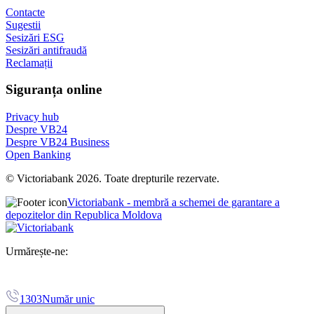
Contacte
Sugestii
Sesizări ESG
Sesizări antifraudă
Reclamații
Siguranța online
Privacy hub
Despre VB24
Despre VB24 Business
Open Banking
© Victoriabank 2026. Toate drepturile rezervate.
Victoriabank - membră a schemei de garantare a
depozitelor din Republica Moldova
Urmărește-ne:
1303
Număr unic