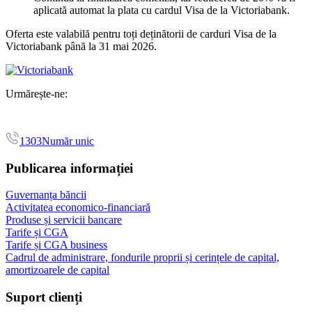
aplicată automat la plata cu cardul Visa de la Victoriabank.
Oferta este valabilă pentru toți deținătorii de carduri Visa de la
Victoriabank până la 31 mai 2026.
Urmărește-ne:
1303
Număr unic
Publicarea informației
Guvernanța băncii
Activitatea economico-financiară
Produse și servicii bancare
Tarife și CGA
Tarife și CGA business
Cadrul de administrare, fondurile proprii și cerințele de capital,
amortizoarele de capital
Suport clienți