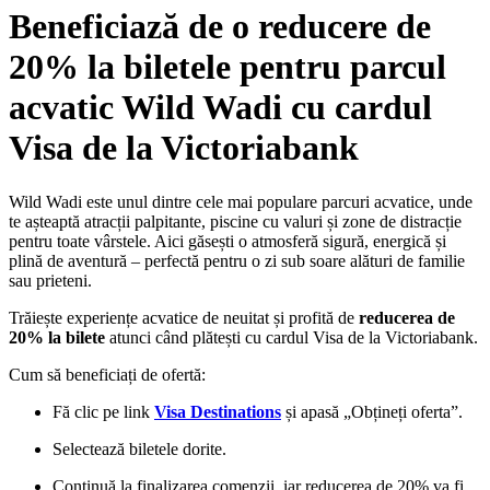
Beneficiază de o reducere de
20% la biletele pentru parcul
acvatic Wild Wadi cu cardul
Visa de la Victoriabank
Wild Wadi este unul dintre cele mai populare parcuri acvatice, unde
te așteaptă atracții palpitante, piscine cu valuri și zone de distracție
pentru toate vârstele. Aici găsești o atmosferă sigură, energică și
plină de aventură – perfectă pentru o zi sub soare alături de familie
sau prieteni.
Trăiește experiențe acvatice de neuitat și profită de
reducerea de
20% la bilete
atunci când plătești cu cardul Visa de la Victoriabank.
Cum să beneficiați de ofertă:
Fă clic pe link
Visa Destinations
și apasă „Obțineți oferta”.
Selectează biletele dorite.
Continuă la finalizarea comenzii, iar reducerea de 20% va fi