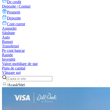
De credit
Depozite | Conturi
Promoții
Depozite
Cont curent
Asigurări
Sănătate
Auto
Bunuri
Transferuri
Pe cont bancar
Rapide
Investiții
Valori mobiliare de stat
Piața de capital
Vânzare gaj
/
Acasă
/
Stiri