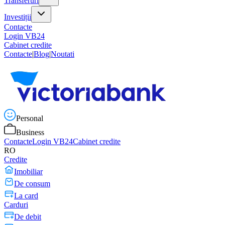
Transferuri
Investiții
Contacte
Login VB24
Cabinet credite
Contacte
|
Blog
|
Noutati
Personal
Business
Contacte
Login VB24
Cabinet credite
RO
Credite
Imobiliar
De consum
La card
Carduri
De debit