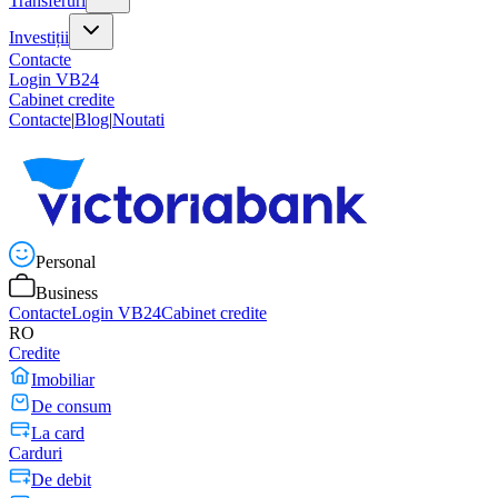
Transferuri
Investiții
Contacte
Login VB24
Cabinet credite
Contacte
|
Blog
|
Noutati
Personal
Business
Contacte
Login VB24
Cabinet credite
RO
Credite
Imobiliar
De consum
La card
Carduri
De debit