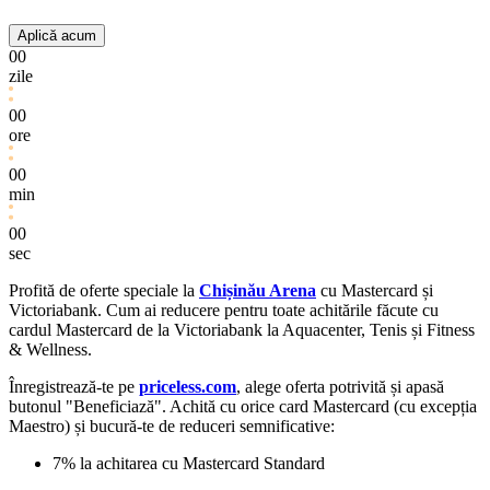
Aplică acum
00
zile
00
ore
00
min
00
sec
Profită de oferte speciale la
Chișinău Arena
cu Mastercard și
Victoriabank. Cum ai reducere pentru toate achitările făcute cu
cardul Mastercard de la Victoriabank la Aquacenter, Tenis și Fitness
& Wellness.
Înregistrează-te pe
priceless.com
, alege oferta potrivită și apasă
butonul "Beneficiază". Achită cu orice card Mastercard (cu excepția
Maestro) și bucură-te de reduceri semnificative:
7% la achitarea cu Mastercard Standard