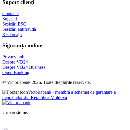
Suport clienți
Contacte
Sugestii
Sesizări ESG
Sesizări antifraudă
Reclamații
Siguranța online
Privacy hub
Despre VB24
Despre VB24 Business
Open Banking
© Victoriabank 2026. Toate drepturile rezervate.
Victoriabank - membră a schemei de garantare a
depozitelor din Republica Moldova
Urmărește-ne: