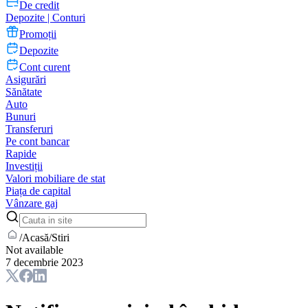
De credit
Depozite | Conturi
Promoții
Depozite
Cont curent
Asigurări
Sănătate
Auto
Bunuri
Transferuri
Pe cont bancar
Rapide
Investiții
Valori mobiliare de stat
Piața de capital
Vânzare gaj
/
Acasă
/
Stiri
Not available
7 decembrie 2023