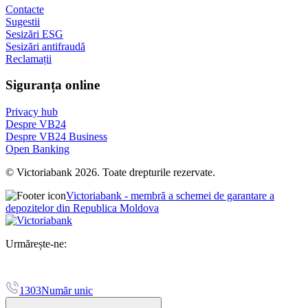
Contacte
Sugestii
Sesizări ESG
Sesizări antifraudă
Reclamații
Siguranța online
Privacy hub
Despre VB24
Despre VB24 Business
Open Banking
© Victoriabank 2026. Toate drepturile rezervate.
Victoriabank - membră a schemei de garantare a
depozitelor din Republica Moldova
Urmărește-ne:
1303
Număr unic