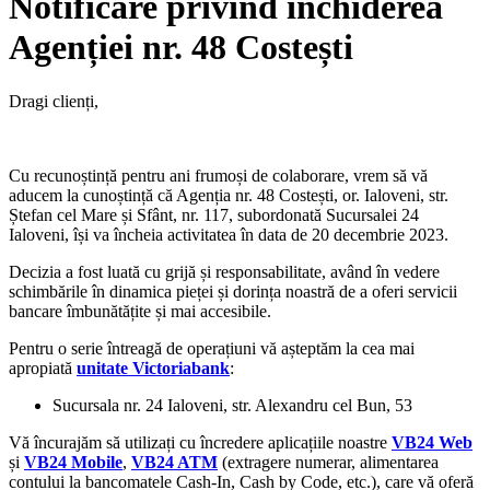
Notificare privind închiderea
Agenției nr. 48 Costești
Dragi clienți,
Cu recunoștință pentru ani frumoși de colaborare, vrem să vă
aducem la cunoștință că Agenția nr. 48 Costești, or. Ialoveni, str.
Ștefan cel Mare și Sfânt, nr. 117, subordonată Sucursalei 24
Ialoveni, își va încheia activitatea în data de 20 decembrie 2023.
Decizia a fost luată cu grijă și responsabilitate, având în vedere
schimbările în dinamica pieței și dorința noastră de a oferi servicii
bancare îmbunătățite și mai accesibile.
Pentru o serie întreagă de operațiuni vă așteptăm la cea mai
apropiată
unitate Victoriabank
:
Sucursala nr. 24 Ialoveni, str. Alexandru cel Bun, 53
Vă încurajăm să utilizați cu încredere aplicațiile noastre
VB24 Web
și
VB24 Mobile
,
VB24 ATM
(extragere numerar, alimentarea
contului la bancomatele Cash-In, Cash by Code, etc.),
care vă oferă