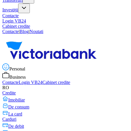
Transferuri
Investiții
Contacte
Login VB24
Cabinet credite
Contacte
|
Blog
|
Noutati
Personal
Business
Contacte
Login VB24
Cabinet credite
RO
Credite
Imobiliar
De consum
La card
Carduri
De debit