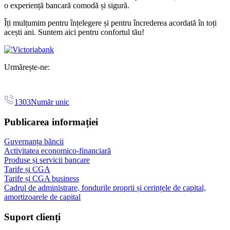
o experiență bancară comodă și sigură.
Îți mulțumim pentru înțelegere și pentru încrederea acordată în toți
acești ani. Suntem aici pentru confortul tău!
Urmărește-ne:
1303
Număr unic
Publicarea informației
Guvernanța băncii
Activitatea economico-financiară
Produse și servicii bancare
Tarife și CGA
Tarife și CGA business
Cadrul de administrare, fondurile proprii și cerințele de capital,
amortizoarele de capital
Suport clienți