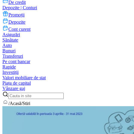
De credit
Depozite | Conturi
Promoții
Depozite
Cont curent
Asigurări
Sănătate
Auto
Bunuri
Transferuri
Pe cont bancar
Rapide
Investiții
Valori mobiliare de stat
Piața de capital
Vânzare gaj
/
Acasă
/
Stiri