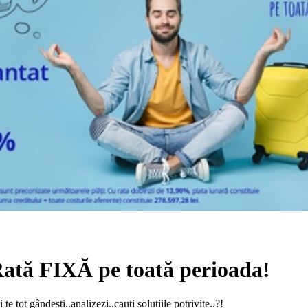
ată FIXĂ pe toată perioada!
te tot gândești..analizezi..cauți soluțiile potrivite..?!