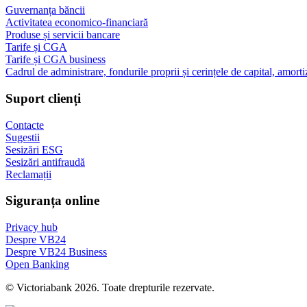
Guvernanța băncii
Activitatea economico-financiară
Produse și servicii bancare
Tarife și CGA
Tarife și CGA business
Cadrul de administrare, fondurile proprii și cerințele de capital, amorti
Suport clienți
Contacte
Sugestii
Sesizări ESG
Sesizări antifraudă
Reclamații
Siguranța online
Privacy hub
Despre VB24
Despre VB24 Business
Open Banking
© Victoriabank 2026. Toate drepturile rezervate.