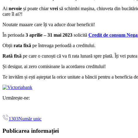
Ai
nevoie
și poate chiar
vrei
să schimbi mașina, chiuveta din bucătărie.
care îl ai?!
Noutate maaare care îți va aduce doar beneficii!
În perioada
3 aprilie – 31 mai 2023
solicită
Credit de consum Nega
Obții
rata fixă
pe întreaga perioadă a creditului.
Rată fixă
pe care o cunoști că va fi rata lunară spre plată. Îți vei putea 
Și desigur, ai zero comisioane la acordarea creditului!
Te invităm și ești așteptat la orice unitate a băncii pentru a beneficia de
Urmărește-ne:
1303
Număr unic
Publicarea informației