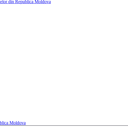
telor din Republica Moldova
ublica Moldova