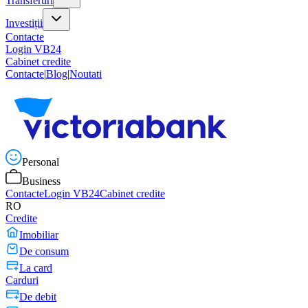
Transferuri
Investiții
Contacte
Login VB24
Cabinet credite
Contacte
|
Blog
|
Noutati
Personal
Business
Contacte
Login VB24
Cabinet credite
RO
Credite
Imobiliar
De consum
La card
Carduri
De debit