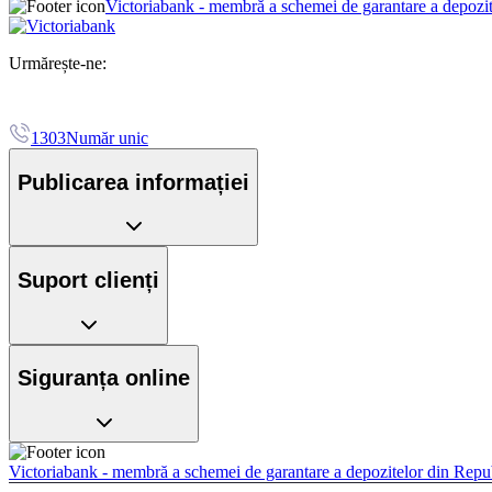
Victoriabank - membră a schemei de garantare a depozi
Urmărește-ne:
1303
Număr unic
Publicarea informației
Suport clienți
Siguranța online
Victoriabank - membră a schemei de garantare a depozitelor din Rep