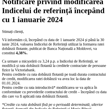
Notificare privind modificarea
Indicelui de referință începând
cu 1 ianuarie 2024
Stimați clienți,
Vă informăm că, începând cu data de 1 ianuarie 2024 și până la 30
iunie 2024, valoarea Indicelui de Referință utilizat la formarea ratei
dobânzii flotante, publicat de Banca Națională a Moldovei, va
constitui
4,38%.
Ca urmare a micșorării cu 3,24 p.p. a Indicelui de Referință, se
modifică și rata dobânzii flotantă la creditele contractate de persoane
fizice la Victoriabank.
Pentru creditele cu rata dobânzii flotantă pe toată durata contractului
de credit, modificarea ratei dobânzii va avea loc la data de
01.01.2024.
Pentru credite cu rata introductivă* modificarea se va aplica în
conformitate cu prevederile contractului de credit – începând cu data
din care va fi aplicată rata dobânzii flotantă.
*Credite cu rata dobânzii fixă pe o perioadă determinată, ulterior
flotantă, formată din Indicele de Referință și Marja Băncii.