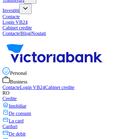
Transferuri
Investiții
Contacte
Login VB24
Cabinet credite
Contacte
|
Blog
|
Noutati
Personal
Business
Contacte
Login VB24
Cabinet credite
RO
Credite
Imobiliar
De consum
La card
Carduri
De debit