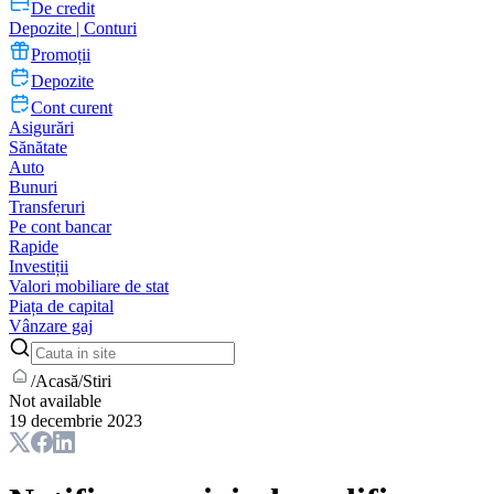
De credit
Depozite | Conturi
Promoții
Depozite
Cont curent
Asigurări
Sănătate
Auto
Bunuri
Transferuri
Pe cont bancar
Rapide
Investiții
Valori mobiliare de stat
Piața de capital
Vânzare gaj
/
Acasă
/
Stiri
Not available
19 decembrie 2023