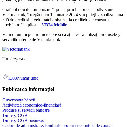
Graficul nou de rambursare îl puteți primi la orice subdiviziune
Victoriabank, începând cu 1 ianuarie 2024 sau puteți vizualiza noua
rată de credit și nivelul ratei dobânzii la creditele de consum și
imobiliare în aplicația
VB24 Mobile
.
Vă mulțumim pentru încredere și că ați ales să utilizați produsele și
serviciile oferite de Victoriabank.
Urmărește-ne:
1303
Număr unic
Publicarea informației
Guvernanța băncii
Activitatea economico-financiară
Produse și servicii bancare
Tarife și CGA
Tarife și CGA business
Cadrul de administrare, fondurile proprii și cerințele de capital,