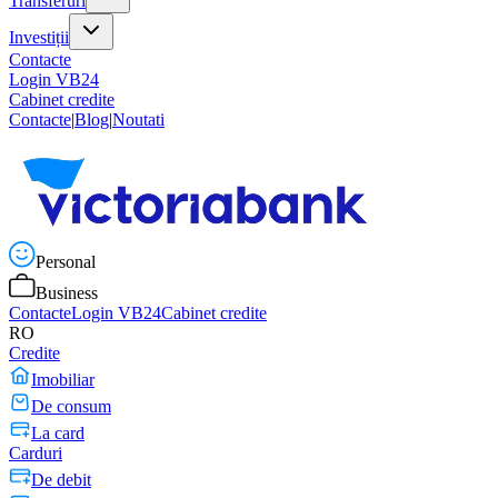
Transferuri
Investiții
Contacte
Login VB24
Cabinet credite
Contacte
|
Blog
|
Noutati
Personal
Business
Contacte
Login VB24
Cabinet credite
RO
Credite
Imobiliar
De consum
La card
Carduri
De debit