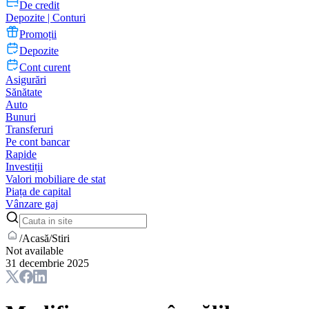
De credit
Depozite | Conturi
Promoții
Depozite
Cont curent
Asigurări
Sănătate
Auto
Bunuri
Transferuri
Pe cont bancar
Rapide
Investiții
Valori mobiliare de stat
Piața de capital
Vânzare gaj
/
Acasă
/
Stiri
Not available
31 decembrie 2025