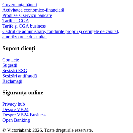
Guvernanța băncii
Activitatea economico-financiară
Produse și servicii bancare
Tarife și CGA
Tarife și CGA business
Cadrul de administrare, fondurile proprii și cerințele de capital,
amortizoarele de capital
Suport clienți
Contacte
Sugestii
Sesizări ESG
Sesizări antifraudă
Reclamații
Siguranța online
Privacy hub
Despre VB24
Despre VB24 Business
Open Banking
© Victoriabank 2026. Toate drepturile rezervate.