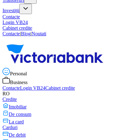
Transferuri
Investiții
Contacte
Login VB24
Cabinet credite
Contacte
|
Blog
|
Noutati
Personal
Business
Contacte
Login VB24
Cabinet credite
RO
Credite
Imobiliar
De consum
La card
Carduri
De debit