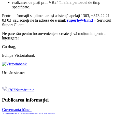
realizarea de plați prin VB24 în afara perioadei de timp
specificate.
Pentru informații suplimentare și asistență apelați 1303, +373 22 21
03 03 sau scrieți-ne la adresa de e-mail:
suport@vb.md
– Serviciul
Suport Clienți.
Ne pare rău pentru inconveniențele create și vă mulțumim pentru
înțelegere!
Cu drag,
Echipa Victoriabank
Urmărește-ne:
1303
Număr unic
Publicarea informației
Guvernanța băncii