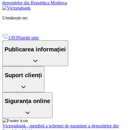
depozitelor din Republica Moldova
Urmărește-ne:
1303
Număr unic
Publicarea informației
Suport clienți
Siguranța online
Victoriabank - membră a schemei de garantare a depozitelor din