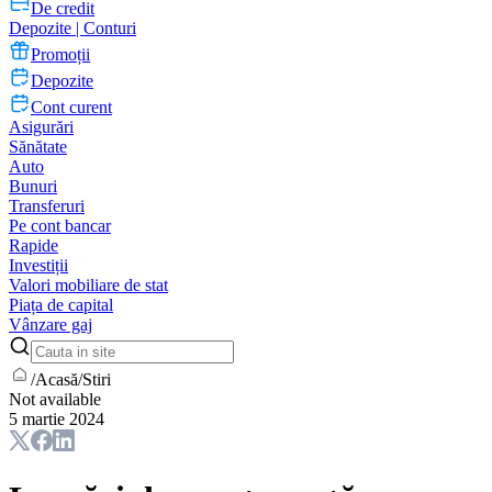
De credit
Depozite | Conturi
Promoții
Depozite
Cont curent
Asigurări
Sănătate
Auto
Bunuri
Transferuri
Pe cont bancar
Rapide
Investiții
Valori mobiliare de stat
Piața de capital
Vânzare gaj
/
Acasă
/
Stiri
Not available
5 martie 2024