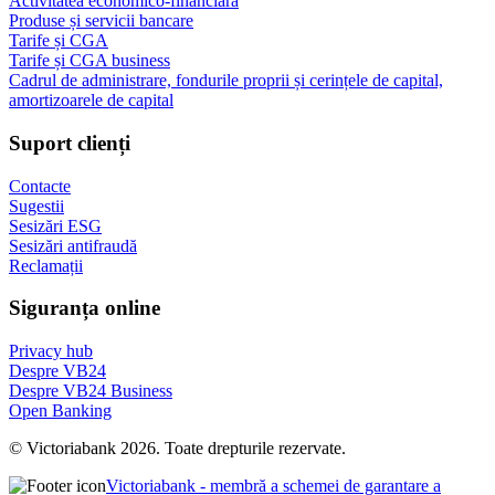
Activitatea economico-financiară
Produse și servicii bancare
Tarife și CGA
Tarife și CGA business
Cadrul de administrare, fondurile proprii și cerințele de capital,
amortizoarele de capital
Suport clienți
Contacte
Sugestii
Sesizări ESG
Sesizări antifraudă
Reclamații
Siguranța online
Privacy hub
Despre VB24
Despre VB24 Business
Open Banking
© Victoriabank 2026. Toate drepturile rezervate.
Victoriabank - membră a schemei de garantare a