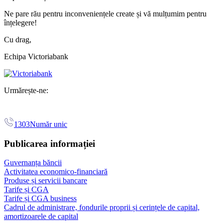
Ne pare rău pentru inconveniențele create și vă mulțumim pentru
înțelegere!
Cu drag,
Echipa Victoriabank
Urmărește-ne:
1303
Număr unic
Publicarea informației
Guvernanța băncii
Activitatea economico-financiară
Produse și servicii bancare
Tarife și CGA
Tarife și CGA business
Cadrul de administrare, fondurile proprii și cerințele de capital,
amortizoarele de capital