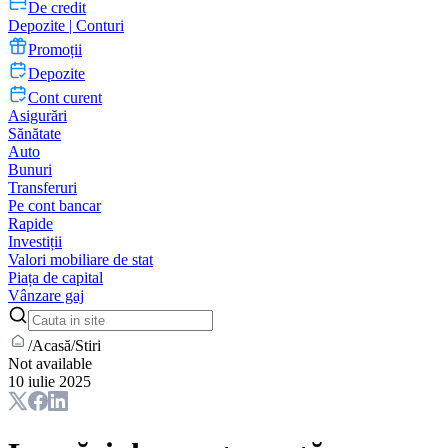
De credit
Depozite | Conturi
Promoții
Depozite
Cont curent
Asigurări
Sănătate
Auto
Bunuri
Transferuri
Pe cont bancar
Rapide
Investiții
Valori mobiliare de stat
Piața de capital
Vânzare gaj
/
Acasă
/
Stiri
Not available
10 iulie 2025