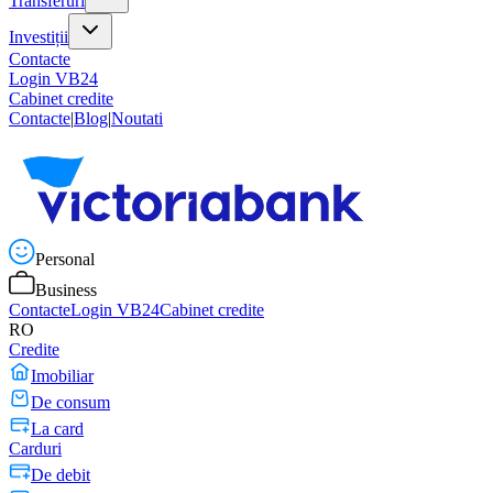
Transferuri
Investiții
Contacte
Login VB24
Cabinet credite
Contacte
|
Blog
|
Noutati
Personal
Business
Contacte
Login VB24
Cabinet credite
RO
Credite
Imobiliar
De consum
La card
Carduri
De debit