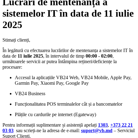
Lucrări de mentenanță a
sistemelor IT în data de 11 iulie
2025
Stimați clienți,
În legătură cu efectuarea lucrărilor de mentenanța a sistemelor IT în
data de
11 iulie 2025
, în intervalul de timp
00:00 - 02:00
,
următoarele servicii ar putea întâmpina rețineri/deficiențe la
procesare:
Accesul la aplicațiile VB24 Web, VB24 Mobile, Apple Pay,
Garmin Pay, Xiaomi Pay, Google Pay
VB24 Business
Funcționalitatea POS terminalelor cât și a bancomatelor
Plățile cu cardurile pe internet (Egateway)
Pentru informații suplimentare și asistență apelați
1303
,
+373 22 21
03 03
sau scrieți-ne la adresa de e-mail:
suport@vb.md
– Serviciul
Suport Clienți.