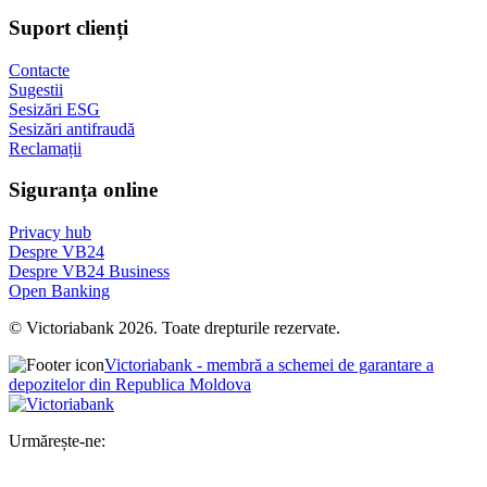
Suport clienți
Contacte
Sugestii
Sesizări ESG
Sesizări antifraudă
Reclamații
Siguranța online
Privacy hub
Despre VB24
Despre VB24 Business
Open Banking
© Victoriabank 2026. Toate drepturile rezervate.
Victoriabank - membră a schemei de garantare a
depozitelor din Republica Moldova
Urmărește-ne: