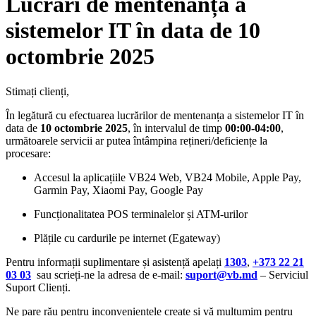
Lucrări de mentenanță a
sistemelor IT în data de 10
octombrie 2025
Stimați clienți,
În legătură cu efectuarea lucrărilor de mentenanța a sistemelor IT în
data de
10 octombrie 2025
, în intervalul de timp
00:00-04:00
,
următoarele servicii ar putea întâmpina rețineri/deficiențe la
procesare:
Accesul la aplicațiile VB24 Web, VB24 Mobile, Apple Pay,
Garmin Pay, Xiaomi Pay, Google Pay
Funcționalitatea POS terminalelor și ATM-urilor
Plățile cu cardurile pe internet (Egateway)
Pentru informații suplimentare și asistență apelați
1303
,
+373 22 21
03 03
sau scrieți-ne la adresa de e-mail:
suport@vb.md
– Serviciul
Suport Clienți.
Ne pare rău pentru inconveniențele create și vă mulțumim pentru