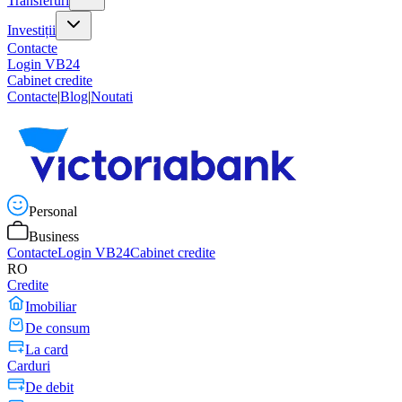
Transferuri
Investiții
Contacte
Login VB24
Cabinet credite
Contacte
|
Blog
|
Noutati
Personal
Business
Contacte
Login VB24
Cabinet credite
RO
Credite
Imobiliar
De consum
La card
Carduri
De debit