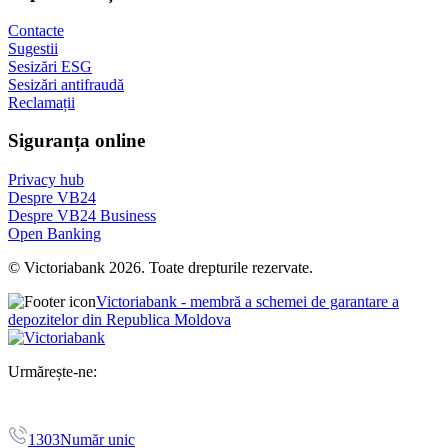
Contacte
Sugestii
Sesizări ESG
Sesizări antifraudă
Reclamații
Siguranța online
Privacy hub
Despre VB24
Despre VB24 Business
Open Banking
© Victoriabank 2026. Toate drepturile rezervate.
Victoriabank - membră a schemei de garantare a
depozitelor din Republica Moldova
Urmărește-ne:
1303
Număr unic