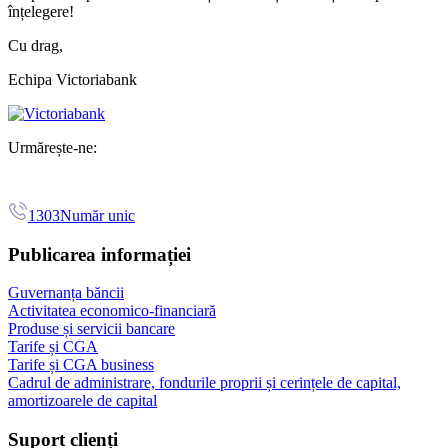
înțelegere!
Cu drag,
Echipa Victoriabank
Urmărește-ne:
1303
Număr unic
Publicarea informației
Guvernanța băncii
Activitatea economico-financiară
Produse și servicii bancare
Tarife și CGA
Tarife și CGA business
Cadrul de administrare, fondurile proprii și cerințele de capital,
amortizoarele de capital
Suport clienți