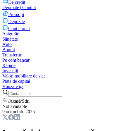
De credit
Depozite | Conturi
Promoții
Depozite
Cont curent
Asigurări
Sănătate
Auto
Bunuri
Transferuri
Pe cont bancar
Rapide
Investiții
Valori mobiliare de stat
Piața de capital
Vânzare gaj
/
Acasă
/
Stiri
Not available
9 octombrie 2025