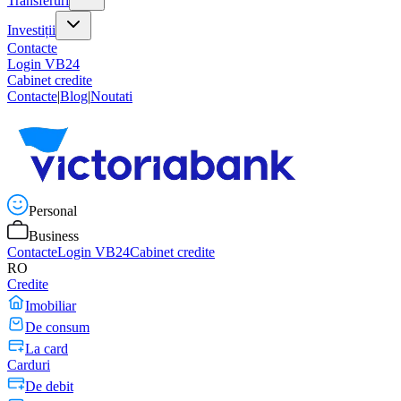
Transferuri
Investiții
Contacte
Login VB24
Cabinet credite
Contacte
|
Blog
|
Noutati
Personal
Business
Contacte
Login VB24
Cabinet credite
RO
Credite
Imobiliar
De consum
La card
Carduri
De debit