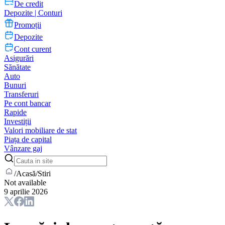
De credit
Depozite | Conturi
Promoții
Depozite
Cont curent
Asigurări
Sănătate
Auto
Bunuri
Transferuri
Pe cont bancar
Rapide
Investiții
Valori mobiliare de stat
Piața de capital
Vânzare gaj
/
Acasă
/
Stiri
Not available
9 aprilie 2026