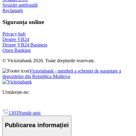
Sesizări antifraudă
Reclamații
Siguranța online
Privacy hub
Despre VB24
Despre VB24 Business
Open Banking
© Victoriabank 2026. Toate drepturile rezervate.
Victoriabank - membră a schemei de garantare a
depozitelor din Republica Moldova
Urmărește-ne:
1303
Număr unic
Publicarea informației