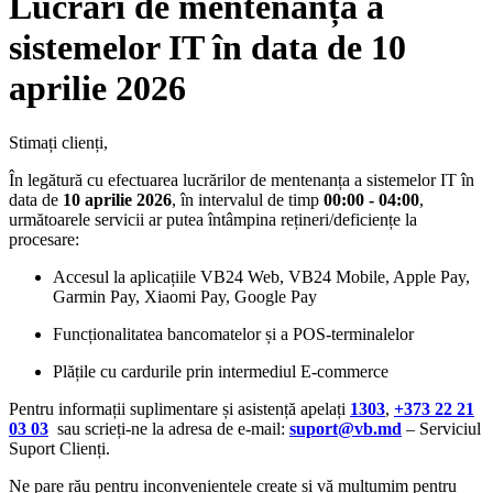
Lucrări de mentenanță a
sistemelor IT în data de 10
aprilie 2026
Stimați clienți,
În legătură cu efectuarea lucrărilor de mentenanța a sistemelor IT în
data de
10 aprilie 2026
, în intervalul de timp
00:00 - 04:00
,
următoarele servicii ar putea întâmpina rețineri/deficiențe la
procesare:
Accesul la aplicațiile VB24 Web, VB24 Mobile, Apple Pay,
Garmin Pay, Xiaomi Pay, Google Pay
Funcționalitatea bancomatelor și a POS-terminalelor
Plățile cu cardurile prin intermediul E-commerce
Pentru informații suplimentare și asistență apelați
1303
,
+373 22 21
03 03
sau scrieți-ne la adresa de e-mail:
suport@vb.md
– Serviciul
Suport Clienți.
Ne pare rău pentru inconveniențele create și vă mulțumim pentru