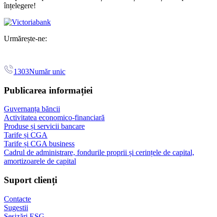
înțelegere!
Urmărește-ne:
1303
Număr unic
Publicarea informației
Guvernanța băncii
Activitatea economico-financiară
Produse și servicii bancare
Tarife și CGA
Tarife și CGA business
Cadrul de administrare, fondurile proprii și cerințele de capital,
amortizoarele de capital
Suport clienți
Contacte
Sugestii
Sesizări ESG