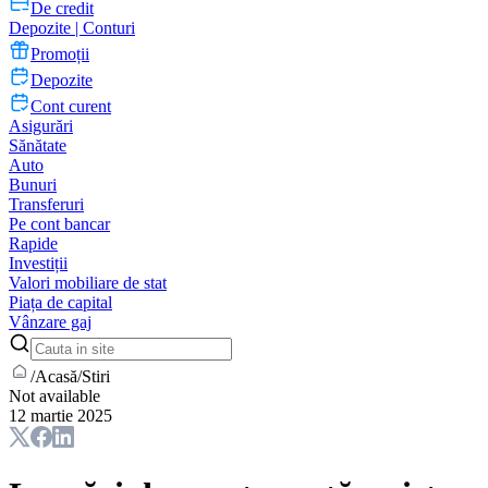
De credit
Depozite | Conturi
Promoții
Depozite
Cont curent
Asigurări
Sănătate
Auto
Bunuri
Transferuri
Pe cont bancar
Rapide
Investiții
Valori mobiliare de stat
Piața de capital
Vânzare gaj
/
Acasă
/
Stiri
Not available
12 martie 2025