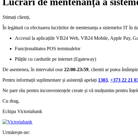
Lucrări de mentenanță a sisteme
Stimați clienți,
În legătură cu efectuarea lucrărilor de mentenanța a sistemelor IT în d
Accesul la aplicațiile VB24 Web, VB24 Mobile, Apple Pay, G
Funcționalitatea POS terminalelor
Plățile cu cardurile pe internet (Egateway)
De asemenea, în intervalul orar
22:00-23:59
, clientii ar putea întâmpi
Pentru informații suplimentare și asistență apelați
1303
,
+373 22 21 0
Ne pare rău pentru inconveniențele create și vă mulțumim pentru înțel
Cu drag,
Echipa Victoriabank
Urmărește-ne: