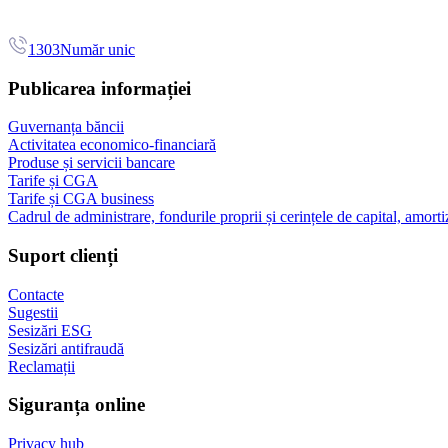
1303
Număr unic
Publicarea informației
Guvernanța băncii
Activitatea economico-financiară
Produse și servicii bancare
Tarife și CGA
Tarife și CGA business
Cadrul de administrare, fondurile proprii și cerințele de capital, amorti
Suport clienți
Contacte
Sugestii
Sesizări ESG
Sesizări antifraudă
Reclamații
Siguranța online
Privacy hub