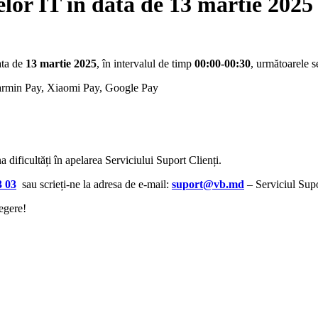
lor IT în data de 13 martie 2025
ata de
13 martie 2025
, în intervalul de timp
00:00-00:30
, următoarele s
armin Pay, Xiaomi Pay, Google Pay
na dificultăți în apelarea Serviciului Suport Clienți.
3 03
sau scrieți-ne la adresa de e-mail:
suport@vb.md
– Serviciul Supo
egere!