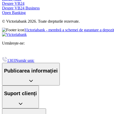
Despre VB24
Despre VB24 Business
Open Banking
© Victoriabank 2026. Toate drepturile rezervate.
Victoriabank - membră a schemei de garantare a depozi
Urmărește-ne:
1303
Număr unic
Publicarea informației
Suport clienți