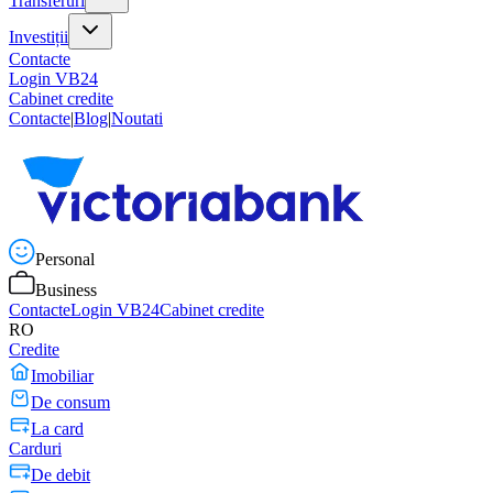
Transferuri
Investiții
Contacte
Login VB24
Cabinet credite
Contacte
|
Blog
|
Noutati
Personal
Business
Contacte
Login VB24
Cabinet credite
RO
Credite
Imobiliar
De consum
La card
Carduri
De debit