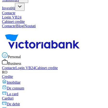
Transferuri
Investiții
Contacte
Login VB24
Cabinet credite
Contacte
|
Blog
|
Noutati
Personal
Business
Contacte
Login VB24
Cabinet credite
RO
Credite
Imobiliar
De consum
La card
Carduri
De debit