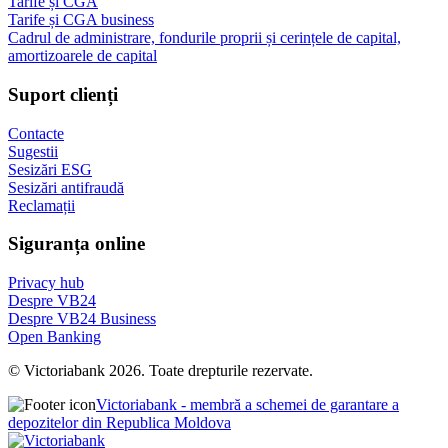
Tarife și CGA
Tarife și CGA business
Cadrul de administrare, fondurile proprii și cerințele de capital,
amortizoarele de capital
Suport clienți
Contacte
Sugestii
Sesizări ESG
Sesizări antifraudă
Reclamații
Siguranța online
Privacy hub
Despre VB24
Despre VB24 Business
Open Banking
© Victoriabank 2026. Toate drepturile rezervate.
Victoriabank - membră a schemei de garantare a
depozitelor din Republica Moldova