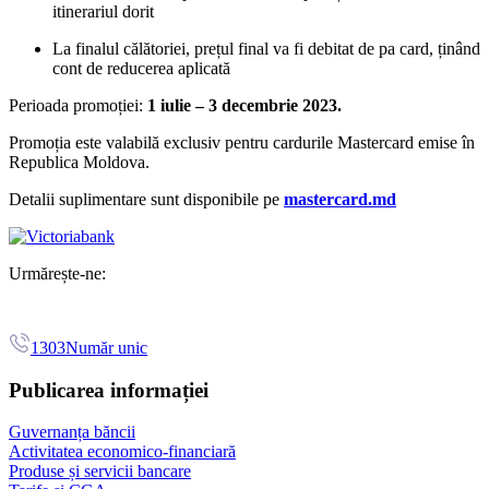
itinerariul dorit
La finalul călătoriei, prețul final va fi debitat de pa card, ținând
cont de reducerea aplicată
Perioada promoției:
1 iulie – 3 decembrie 2023.
Promoția este valabilă exclusiv pentru cardurile Mastercard
emise în
Republica Moldova.
Detalii suplimentare sunt disponibile pe
mastercard.md
Urmărește-ne:
1303
Număr unic
Publicarea informației
Guvernanța băncii
Activitatea economico-financiară
Produse și servicii bancare