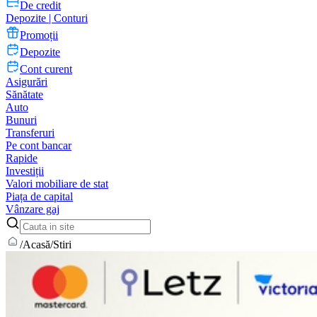
De credit
Depozite | Conturi
Promoții
Depozite
Cont curent
Asigurări
Sănătate
Auto
Bunuri
Transferuri
Pe cont bancar
Rapide
Investiții
Valori mobiliare de stat
Piața de capital
Vânzare gaj
/
Acasă
/
Stiri