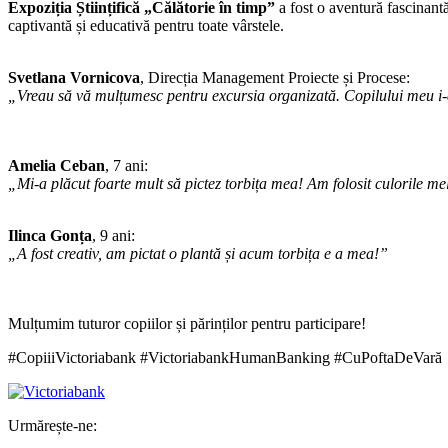
Expoziția Științifică „Călătorie în timp”
a fost o aventură fascinantă 
captivantă și educativă pentru toate vârstele.
Svetlana Vornicova
, Direcția Management Proiecte și Procese:
„Vreau să vă mulțumesc pentru excursia organizată. Copilului meu i-a f
Amelia Ceban
, 7 ani:
„Mi-a plăcut foarte mult să pictez torbița mea! Am folosit culorile me
Ilinca Gonța
, 9 ani:
„A fost creativ, am pictat o plantă și acum torbița e a mea!”
Mulțumim tuturor copiilor și părinților pentru participare!
#CopiiiVictoriabank #VictoriabankHumanBanking #CuPoftaDeVară
Urmărește-ne: