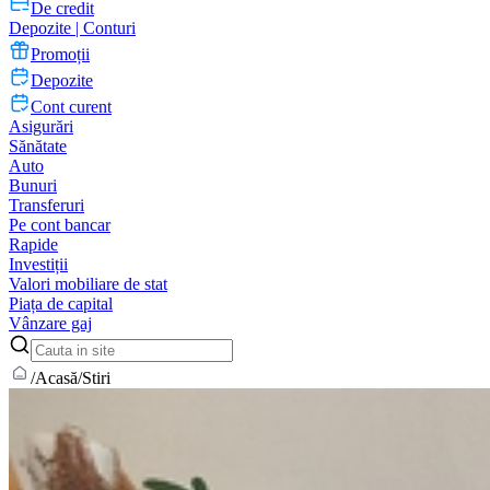
De credit
Depozite | Conturi
Promoții
Depozite
Cont curent
Asigurări
Sănătate
Auto
Bunuri
Transferuri
Pe cont bancar
Rapide
Investiții
Valori mobiliare de stat
Piața de capital
Vânzare gaj
/
Acasă
/
Stiri