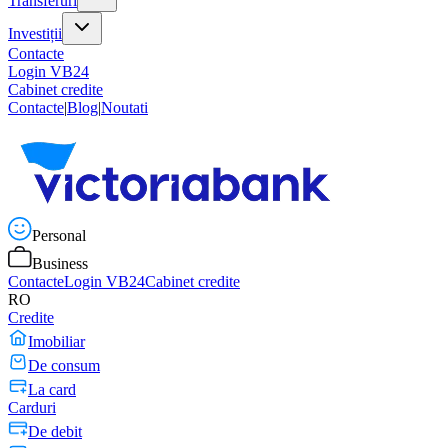
Transferuri
Investiții
Contacte
Login VB24
Cabinet credite
Contacte
|
Blog
|
Noutati
Personal
Business
Contacte
Login VB24
Cabinet credite
RO
Credite
Imobiliar
De consum
La card
Carduri
De debit