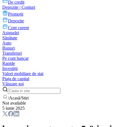
De credit
Depozite | Conturi
Promoții
Depozite
Cont curent
Asigurări
Sănătate
Auto
Bunuri
Transferuri
Pe cont bancar
Rapide
Investiții
Valori mobiliare de stat
Piața de capital
Vânzare gaj
/
Acasă
/
Stiri
Not available
5 iunie 2025