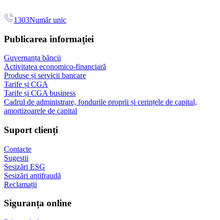
1303
Număr unic
Publicarea informației
Guvernanța băncii
Activitatea economico-financiară
Produse și servicii bancare
Tarife și CGA
Tarife și CGA business
Cadrul de administrare, fondurile proprii și cerințele de capital,
amortizoarele de capital
Suport clienți
Contacte
Sugestii
Sesizări ESG
Sesizări antifraudă
Reclamații
Siguranța online