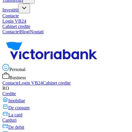
Transferuri
Investiții
Contacte
Login VB24
Cabinet credite
Contacte
|
Blog
|
Noutati
Personal
Business
Contacte
Login VB24
Cabinet credite
RO
Credite
Imobiliar
De consum
La card
Carduri
De debit