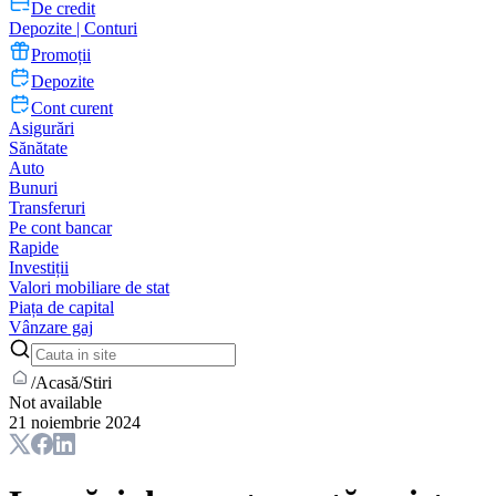
De credit
Depozite | Conturi
Promoții
Depozite
Cont curent
Asigurări
Sănătate
Auto
Bunuri
Transferuri
Pe cont bancar
Rapide
Investiții
Valori mobiliare de stat
Piața de capital
Vânzare gaj
/
Acasă
/
Stiri
Not available
21 noiembrie 2024