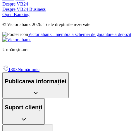
Despre VB24
Despre VB24 Business
Open Banking
© Victoriabank 2026. Toate drepturile rezervate.
Victoriabank - membră a schemei de garantare a depozi
Urmărește-ne:
1303
Număr unic
Publicarea informației
Suport clienți