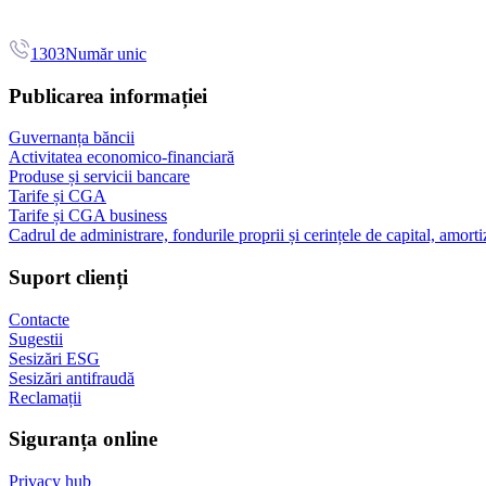
1303
Număr unic
Publicarea informației
Guvernanța băncii
Activitatea economico-financiară
Produse și servicii bancare
Tarife și CGA
Tarife și CGA business
Cadrul de administrare, fondurile proprii și cerințele de capital, amorti
Suport clienți
Contacte
Sugestii
Sesizări ESG
Sesizări antifraudă
Reclamații
Siguranța online
Privacy hub