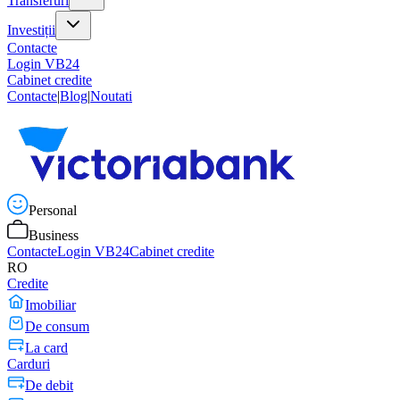
Transferuri
Investiții
Contacte
Login VB24
Cabinet credite
Contacte
|
Blog
|
Noutati
Personal
Business
Contacte
Login VB24
Cabinet credite
RO
Credite
Imobiliar
De consum
La card
Carduri
De debit