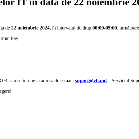
lor IT în data de 22 noiembrie 2
ata de
22 noiembrie 2024
, în intervalul de timp
00:00-05:00
, următoare
armin Pay
3 03 sau scrieți-ne la adresa de e-mail:
suport@vb.md
– Serviciul Supo
egere!