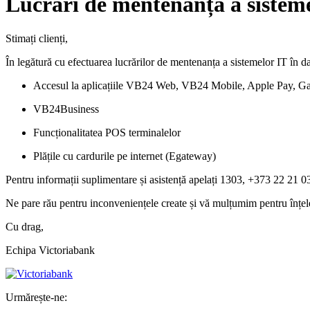
Lucrări de mentenanță a sisteme
Stimați clienți,
În legătură cu efectuarea lucrărilor de mentenanța a sistemelor IT în d
Accesul la aplicațiile VB24 Web, VB24 Mobile, Apple Pay, G
VB24Business
Funcționalitatea POS terminalelor
Plățile cu cardurile pe internet (Egateway)
Pentru informații suplimentare și asistență apelați 1303, +373 22 21 0
Ne pare rău pentru inconveniențele create și vă mulțumim pentru înțel
Cu drag,
Echipa Victoriabank
Urmărește-ne: