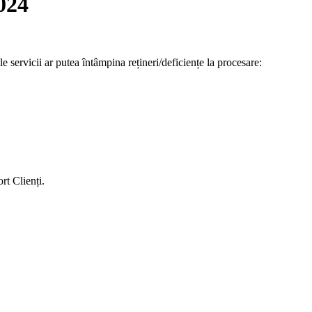
024
le servicii ar putea întâmpina rețineri/deficiențe la procesare:
rt Clienți.