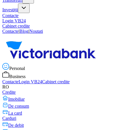
Transferuri
Investiții
Contacte
Login VB24
Cabinet credite
Contacte
|
Blog
|
Noutati
Personal
Business
Contacte
Login VB24
Cabinet credite
RO
Credite
Imobiliar
De consum
La card
Carduri
De debit