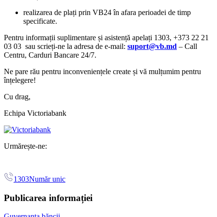
realizarea de plați prin VB24 în afara perioadei de timp
specificate.
Pentru informații suplimentare și asistență apelați 1303, +373 22 21
03 03 sau scrieți-ne la adresa de e-mail:
suport@vb.md
– Call
Centru, Carduri Bancare 24/7.
Ne pare rău pentru inconveniențele create și vă mulțumim pentru
înțelegere!
Cu drag,
Echipa Victoriabank
Urmărește-ne:
1303
Număr unic
Publicarea informației
Guvernanța băncii