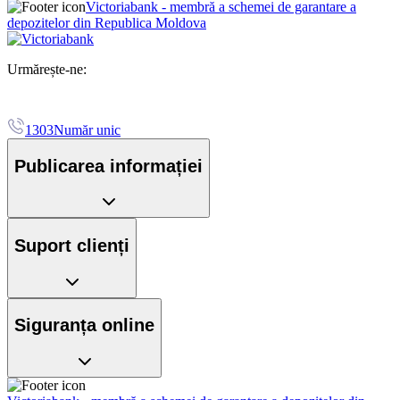
Victoriabank - membră a schemei de garantare a
depozitelor din Republica Moldova
Urmărește-ne:
1303
Număr unic
Publicarea informației
Suport clienți
Siguranța online