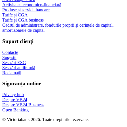
Activitatea economico-financiară
Produse și servicii bancare
Tarife și CGA
Tarife și CGA business
Cadrul de administrare, fondurile proprii și cerințele de capital,
amortizoarele de capital
Suport clienți
Contacte
Sugestii
Sesizări ESG
Sesizări antifraudă
Reclamații
Siguranța online
Privacy hub
Despre VB24
Despre VB24 Business
Open Banking
© Victoriabank 2026. Toate drepturile rezervate.