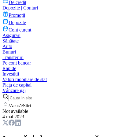
De credit
Depozite | Conturi
Promoții
Depozite
Cont curent
Asigurări
Sănătate
Auto
Bunuri
Transferuri
Pe cont bancar
Rapide
Investiții
Valori mobiliare de stat
Piața de capital
Vânzare gaj
/
Acasă
/
Stiri
Not available
4 mai 2023