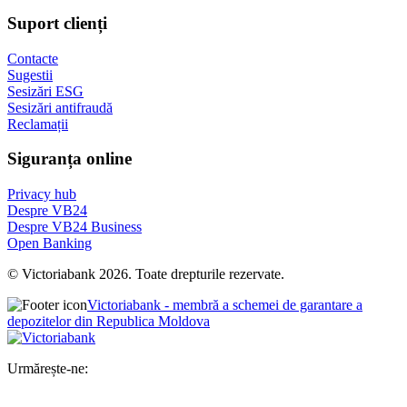
Suport clienți
Contacte
Sugestii
Sesizări ESG
Sesizări antifraudă
Reclamații
Siguranța online
Privacy hub
Despre VB24
Despre VB24 Business
Open Banking
© Victoriabank 2026. Toate drepturile rezervate.
Victoriabank - membră a schemei de garantare a
depozitelor din Republica Moldova
Urmărește-ne: