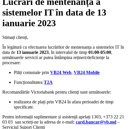
Lucrări de mentenanță a
sistemelor IT în data de 13
ianuarie 2023
Stimați clienți,
În legătură cu efectuarea lucrărilor de mentenanța a sistemelor IT în
data de
13 ianuarie
2023
, în intervalul de timp
01:00-05:00
,
următoarele servicii ar putea întâmpina rețineri/deficiențe la
procesare:
Plăți comunale prin
VB24 Web
,
VB24 Mobile
Funcționalitatea
T2A
Recomandările Victoriabank pentru clienți sunt următoarele:
realizarea de plați prin VB24 în afara perioadei de timp
specificate.
Pentru informații suplimentare și asistență apelați 1303, +373 22 21
03 03 sau scrieți-ne la adresa de e-mail:
card.bancar@vb.md
–
Serviciul Suport Clienți