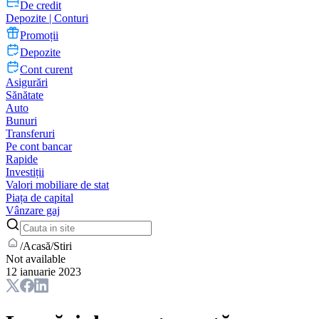
De credit
Depozite | Conturi
Promoții
Depozite
Cont curent
Asigurări
Sănătate
Auto
Bunuri
Transferuri
Pe cont bancar
Rapide
Investiții
Valori mobiliare de stat
Piața de capital
Vânzare gaj
/
Acasă
/
Stiri
Not available
12 ianuarie 2023