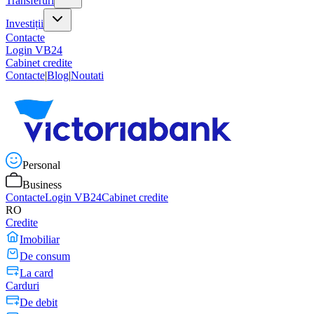
Transferuri
Investiții
Contacte
Login VB24
Cabinet credite
Contacte
|
Blog
|
Noutati
Personal
Business
Contacte
Login VB24
Cabinet credite
RO
Credite
Imobiliar
De consum
La card
Carduri
De debit