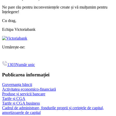
Ne pare rău pentru inconveniențele create și vă mulțumim pentru
înțelegere!
Cu drag,
Echipa Victoriabank
Urmărește-ne:
1303
Număr unic
Publicarea informației
Guvernanța băncii
Activitatea economico-financiară
Produse și servicii bancare
Tarife și CGA
Tarife și CGA business
Cadrul de administrare, fondurile proprii și cerințele de capital,
amortizoarele de capital