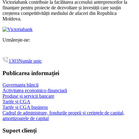
Victoriabank contribuie la facilitarea accesului antreprenorilor la
finanțare pentru proiecte de dezvoltare și investiții care susțin
creșterea competitivității mediului de afaceri din Republica
Moldova.
Urmărește-ne:
1303
Număr unic
Publicarea informației
Guvernanța băncii
Activitatea economico-financiară
Produse și servicii bancare
Tarife și CGA
Tarife și CGA business
Cadrul de administrare, fondurile proprii și cerințele de capital,
amortizoarele de capital
Suport clienți