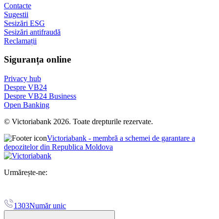
Contacte
Sugestii
Sesizări ESG
Sesizări antifraudă
Reclamații
Siguranța online
Privacy hub
Despre VB24
Despre VB24 Business
Open Banking
© Victoriabank 2026. Toate drepturile rezervate.
Victoriabank - membră a schemei de garantare a
depozitelor din Republica Moldova
Urmărește-ne:
1303
Număr unic