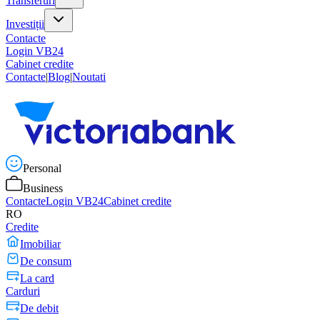
Transferuri
Investiții
Contacte
Login VB24
Cabinet credite
Contacte
|
Blog
|
Noutati
Personal
Business
Contacte
Login VB24
Cabinet credite
RO
Credite
Imobiliar
De consum
La card
Carduri
De debit