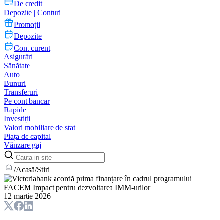
De credit
Depozite | Conturi
Promoții
Depozite
Cont curent
Asigurări
Sănătate
Auto
Bunuri
Transferuri
Pe cont bancar
Rapide
Investiții
Valori mobiliare de stat
Piața de capital
Vânzare gaj
/
Acasă
/
Stiri
12 martie 2026