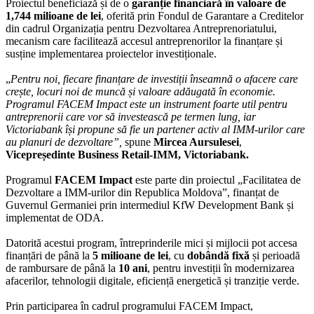
Proiectul beneficiază și de o
garanție financiară în valoare de
1,744 milioane de lei
, oferită prin Fondul de Garantare a Creditelor
din cadrul Organizația pentru Dezvoltarea Antreprenoriatului,
mecanism care facilitează accesul antreprenorilor la finanțare și
susține implementarea proiectelor investiționale.
„
Pentru noi, fiecare finanțare de investiții înseamnă o afacere care
crește, locuri noi de muncă și valoare adăugată în economie.
Programul FACEM Impact este un instrument foarte util pentru
antreprenorii care vor să investească pe termen lung, iar
Victoriabank își propune să fie un partener activ al IMM-urilor care
au planuri de dezvoltare”,
spune
Mircea Aursulesei
,
Vicepreședinte Business Retail-IMM, Victoriabank.
Programul
FACEM Impact
este parte din proiectul „Facilitatea de
Dezvoltare a IMM-urilor din Republica Moldova”, finanțat de
Guvernul Germaniei prin intermediul KfW Development Bank și
implementat de ODA.
Datorită acestui program, întreprinderile mici și mijlocii pot accesa
finanțări de până la
5 milioane de lei
, cu
dobândă fixă
și perioadă
de rambursare de până la
10 ani
, pentru investiții în modernizarea
afacerilor, tehnologii digitale, eficiență energetică și tranziție verde.
Prin participarea în cadrul programului FACEM Impact,