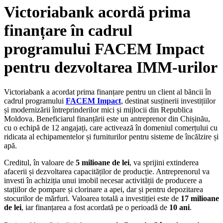
Victoriabank acordă prima
finanțare în cadrul
programului FACEM Impact
pentru dezvoltarea IMM-urilor
Victoriabank a acordat prima finanțare pentru un client al băncii în
cadrul programului
FACEM Impact
, destinat susținerii investițiilor
și modernizării întreprinderilor mici și mijlocii din Republica
Moldova. Beneficiarul finanțării este un antreprenor din Chișinău,
cu o echipă de 12 angajați, care activează în domeniul comerțului cu
ridicata al echipamentelor și furniturilor pentru sisteme de încălzire și
apă.
Creditul, în valoare de
5 milioane de lei
, va sprijini extinderea
afacerii și dezvoltarea capacităților de producție. Antreprenorul va
investi în achiziția unui imobil necesar activității de producere a
stațiilor de pompare și clorinare a apei, dar și pentru depozitarea
stocurilor de mărfuri. Valoarea totală a investiției este de
17 milioane
de lei
, iar finanțarea a fost acordată pe o perioadă de
10 ani
.