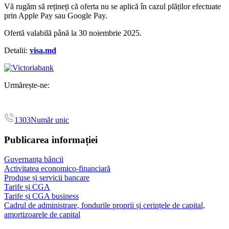
Vă rugăm să rețineți că oferta nu se aplică în cazul plăților efectuate
prin Apple Pay sau Google Pay.
Ofertă valabilă până la 30 noiembrie 2025.
Detalii:
visa.md
Urmărește-ne:
1303
Număr unic
Publicarea informației
Guvernanța băncii
Activitatea economico-financiară
Produse și servicii bancare
Tarife și CGA
Tarife și CGA business
Cadrul de administrare, fondurile proprii și cerințele de capital,
amortizoarele de capital