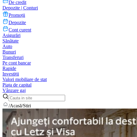
De credit
Depozite | Conturi
Promoții
Depozite
Cont curent
Asigurări
Sănătate
Auto
Bunuri
Transferuri
Pe cont bancar
Rapide
Investiții
Valori mobiliare de stat
Piața de capital
Vânzare gaj
/
Acasă
/
Stiri