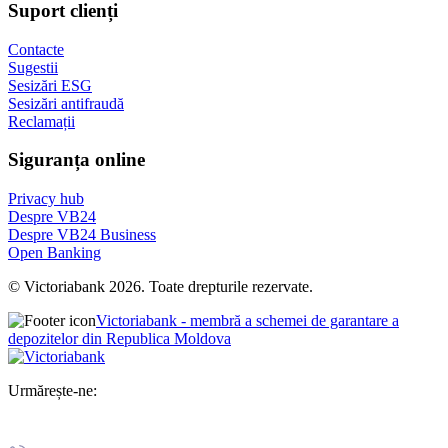
Suport clienți
Contacte
Sugestii
Sesizări ESG
Sesizări antifraudă
Reclamații
Siguranța online
Privacy hub
Despre VB24
Despre VB24 Business
Open Banking
© Victoriabank 2026. Toate drepturile rezervate.
Victoriabank - membră a schemei de garantare a
depozitelor din Republica Moldova
Urmărește-ne: