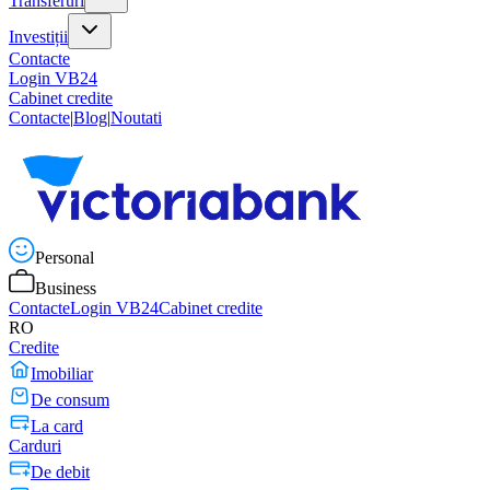
Transferuri
Investiții
Contacte
Login VB24
Cabinet credite
Contacte
|
Blog
|
Noutati
Personal
Business
Contacte
Login VB24
Cabinet credite
RO
Credite
Imobiliar
De consum
La card
Carduri
De debit