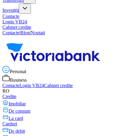
Transferuri
Investiții
Contacte
Login VB24
Cabinet credite
Contacte
|
Blog
|
Noutati
Personal
Business
Contacte
Login VB24
Cabinet credite
RO
Credite
Imobiliar
De consum
La card
Carduri
De debit