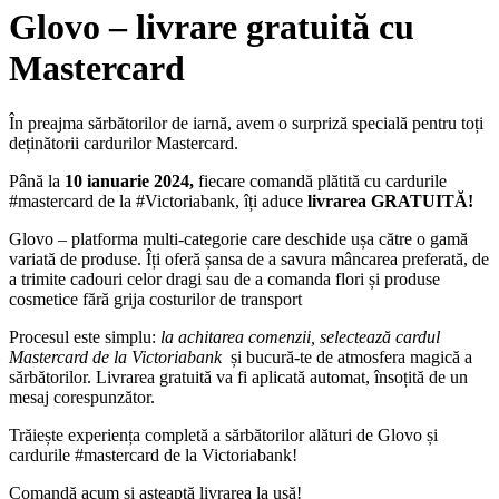
Glovo – livrare gratuită cu
Mastercard
În preajma sărbătorilor de iarnă, avem o surpriză specială pentru toți
deținătorii cardurilor Mastercard.
Până la
10 ianuarie 2024,
fiecare comandă plătită cu cardurile
#mastercard de la #Victoriabank,
îți aduce
livrarea GRATUITĂ!
Glovo – platforma multi-categorie care deschide ușa către o gamă
variată de produse. Îți oferă șansa de a savura mâncarea preferată, de
a trimite cadouri celor dragi sau de a comanda flori și produse
cosmetice fără grija costurilor de transport
Procesul este simplu:
la achitarea comenzii, selectează cardul
Mastercard de la Victoriabank
și bucură-te de atmosfera magică a
sărbătorilor. Livrarea gratuită va fi aplicată automat, însoțită de un
mesaj corespunzător.
Trăiește experiența completă a sărbătorilor alături de Glovo și
cardurile #mastercard de la Victoriabank!
Comandă acum și așteaptă livrarea la ușă!