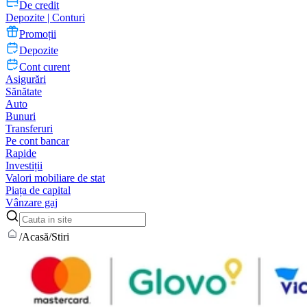
De credit
Depozite | Conturi
Promoții
Depozite
Cont curent
Asigurări
Sănătate
Auto
Bunuri
Transferuri
Pe cont bancar
Rapide
Investiții
Valori mobiliare de stat
Piața de capital
Vânzare gaj
/
Acasă
/
Stiri