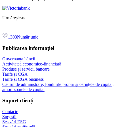
Urmărește-ne:
1303
Număr unic
Publicarea informației
Guvernanța băncii
Activitatea economico-financiară
Produse și servicii bancare
Tarife și CGA
Tarife și CGA business
Cadrul de administrare, fondurile proprii și cerințele de capital,
amortizoarele de capital
Suport clienți
Contacte
Sugestii
Sesizări ESG
Sesizări antifraudă