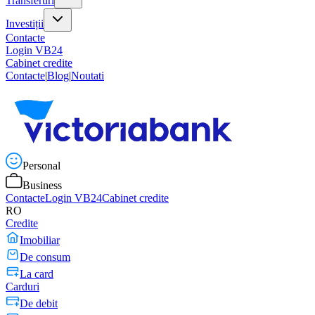
Transferuri
Investiții
Contacte
Login VB24
Cabinet credite
Contacte
|
Blog
|
Noutati
Personal
Business
Contacte
Login VB24
Cabinet credite
RO
Credite
Imobiliar
De consum
La card
Carduri
De debit