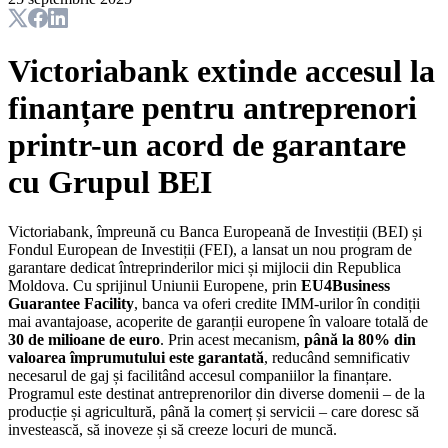
Victoriabank extinde accesul la
finanțare pentru antreprenori
printr-un acord de garantare
cu Grupul BEI
Victoriabank, împreună cu Banca Europeană de Investiții (BEI) și
Fondul European de Investiții (FEI), a lansat un nou program de
garantare dedicat întreprinderilor mici și mijlocii din Republica
Moldova. Cu sprijinul Uniunii Europene, prin
EU4Business
Guarantee Facility
, banca va oferi credite IMM-urilor în condiții
mai avantajoase, acoperite de garanții europene în valoare totală de
30 de milioane de euro
.
Prin acest mecanism,
până la 80% din
valoarea împrumutului este garantată
, reducând semnificativ
necesarul de gaj și facilitând accesul companiilor la finanțare.
Programul este destinat antreprenorilor din diverse domenii – de la
producție și agricultură, până la comerț și servicii – care doresc să
investească, să inoveze și să creeze locuri de muncă.