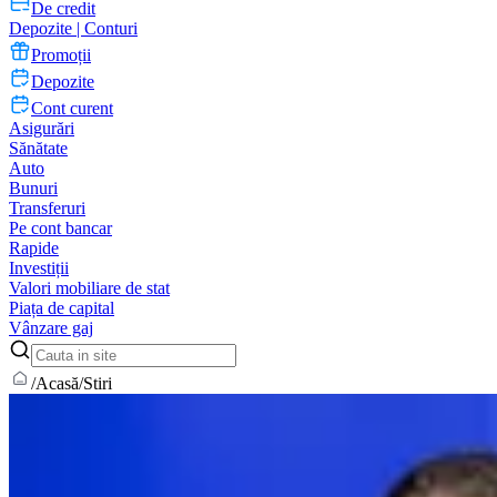
De credit
Depozite | Conturi
Promoții
Depozite
Cont curent
Asigurări
Sănătate
Auto
Bunuri
Transferuri
Pe cont bancar
Rapide
Investiții
Valori mobiliare de stat
Piața de capital
Vânzare gaj
/
Acasă
/
Stiri