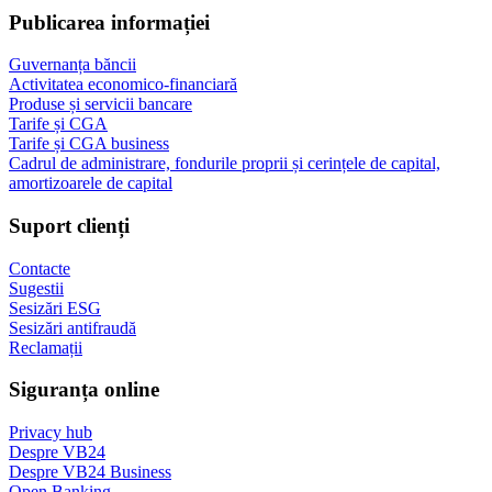
Publicarea informației
Guvernanța băncii
Activitatea economico-financiară
Produse și servicii bancare
Tarife și CGA
Tarife și CGA business
Cadrul de administrare, fondurile proprii și cerințele de capital,
amortizoarele de capital
Suport clienți
Contacte
Sugestii
Sesizări ESG
Sesizări antifraudă
Reclamații
Siguranța online
Privacy hub
Despre VB24
Despre VB24 Business
Open Banking