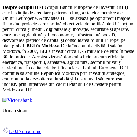
Despre Grupul BEI
Grupul Băncii Europene de Investiții (BEI)
este instituția de creditare pe termen lung a statelor membre ale
Uninii Eeuropene. Activitatea BEI se axează pe opt direcții majore,
finanțând proiecte care sprijină obiectivele de politică ale UE: acțiuni
pentru climă și mediu, digitalizare și inovație, securitate și apărare,
coeziune, agricultură și bioeconomie, infrastructură socială,
dezvoltarea piețelor de capital și consolidarea rolului Europei pe
plan global.
BEI în Moldova
De la începutul activității sale în
Moldova, în 2007, BEI a investit circa 1,75 miliarde de euro în peste
30 de proiecte. Acestea vizează domenii-cheie precum eficiența
energetică, transportul, sănătatea, agricultura, sectorul privat și
silvicultura. În calitate de braț financiar al Uniunii Europene, BEI
continuă să sprijine Republica Moldova prin investiții strategice,
contribuind la dezvoltarea durabilă și la parcursul său european,
inclusiv prin inițiativele din cadrul Planului de Creștere pentru
Moldova al UE.
Urmărește-ne:
1303
Număr unic