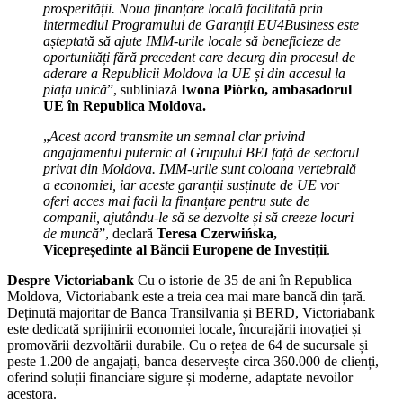
prosperității. Noua finanțare locală facilitată prin
intermediul Programului de Garanții EU4Business este
așteptată să ajute IMM-urile locale să beneficieze de
oportunități fără precedent care decurg din procesul de
aderare a Republicii Moldova la UE și din accesul la
piața unică
”, subliniază
Iwona Piórko,
ambasadorul
UE în Republica Moldova.
„
Acest acord transmite un semnal clar privind
angajamentul puternic al Grupului BEI față de sectorul
privat din Moldova. IMM-urile sunt coloana vertebrală
a economiei, iar aceste garanții susținute de UE vor
oferi acces mai facil la finanțare pentru sute de
companii, ajutându-le să se dezvolte și să creeze locuri
de muncă
”, declară
Teresa Czerwińska,
Vicepreședinte al Băncii Europene de Investiții
.
Despre Victoriabank
Cu o istorie de 35 de ani în Republica
Moldova, Victoriabank este a treia cea mai mare bancă din țară.
Deținută majoritar de Banca Transilvania și BERD, Victoriabank
este dedicată sprijinirii economiei locale, încurajării inovației și
promovării dezvoltării durabile. Cu o rețea de 64 de sucursale și
peste 1.200 de angajați, banca deservește circa 360.000 de clienți,
oferind soluții financiare sigure și moderne, adaptate nevoilor
acestora.