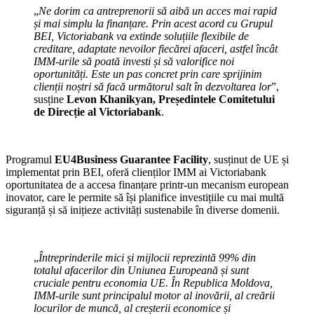
„
Ne dorim ca antreprenorii să aibă un acces mai rapid
și mai simplu la finanțare. Prin acest acord cu Grupul
BEI, Victoriabank va extinde soluțiile flexibile de
creditare, adaptate nevoilor fiecărei afaceri, astfel încât
IMM-urile să poată investi și să valorifice noi
oportunități. Este un pas concret prin care sprijinim
clienții noștri să facă următorul salt în dezvoltarea lor
”,
susține
Levon Khanikyan, Președintele Comitetului
de Direcție al Victoriabank
.
Programul
EU4Business Guarantee Facility
, susținut de UE și
implementat prin BEI, oferă clienților IMM ai Victoriabank
oportunitatea de a accesa finanțare printr-un mecanism european
inovator, care le permite să își planifice investițiile cu mai multă
siguranță și să inițieze activități sustenabile în diverse domenii.
„
Întreprinderile mici și mijlocii reprezintă 99% din
totalul afacerilor din Uniunea Europeană și sunt
cruciale pentru economia UE. În Republica Moldova,
IMM-urile sunt principalul motor al inovării, al creării
locurilor de muncă, al creșterii economice și