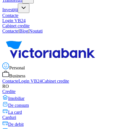
Transferuri
Investiții
Contacte
Login VB24
Cabinet credite
Contacte
|
Blog
|
Noutati
Personal
Business
Contacte
Login VB24
Cabinet credite
RO
Credite
Imobiliar
De consum
La card
Carduri
De debit