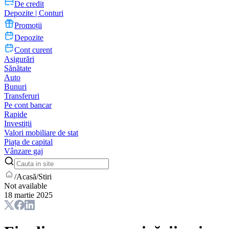
De credit
Depozite | Conturi
Promoții
Depozite
Cont curent
Asigurări
Sănătate
Auto
Bunuri
Transferuri
Pe cont bancar
Rapide
Investiții
Valori mobiliare de stat
Piața de capital
Vânzare gaj
/
Acasă
/
Stiri
Not available
18 martie 2025