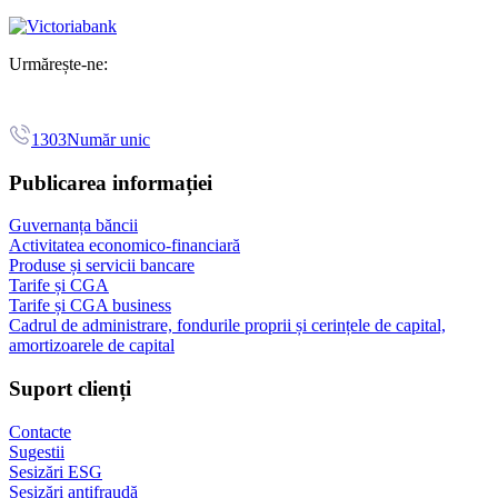
Urmărește-ne:
1303
Număr unic
Publicarea informației
Guvernanța băncii
Activitatea economico-financiară
Produse și servicii bancare
Tarife și CGA
Tarife și CGA business
Cadrul de administrare, fondurile proprii și cerințele de capital,
amortizoarele de capital
Suport clienți
Contacte
Sugestii
Sesizări ESG
Sesizări antifraudă